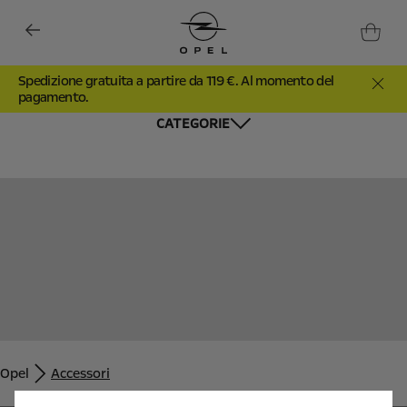
Spedizione gratuita a partire da 119 €. Al momento del
pagamento.
CATEGORIE
Utilizziamo cookie e/o altri strumenti di tracciamento (gli
“Strumenti”) per assicurarci di offrirti la migliore esperienza sul
nostro sito web. Essi ci consentono di fornirti funzionalità
fondamentali come la sicurezza, la gestione della rete e
Opel
Accessori
l'accessibilità. Gli Strumenti migliorano l'usabilità e le prestazioni
attraverso varie funzioni come il riconoscimento della lingua, i