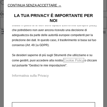
CONTINUA SENZA ACCETTARE →
risultati di ricerca e, di conseguenza, migliorano ciò che ti
offriamo. Il nostro sito web potrebbe utilizzare anche Strumenti di
Ordina per
LA TUA PRIVACY È IMPORTANTE PER
terze parti per inviare pubblicità che sia più pertinente per
NOI
te. Alcuni Strumenti potrebbero essere trattati da terze parti
Tutti i prodotti
situate in paesi al di fuori dello Spazio Economico Europeo (SEE)
che potrebbero non aver ancora ricevuto una decisione di
Filtri
Rimuovi i filtri
adeguatezza da parte delle autorità europee competenti per la
protezione dei dati. In questo caso, il trasferimento si basa sul tuo
Identifica il tuo veicolo
consenso (Art. 49.1a GDPR).
Scegli il metodo per riconoscere il tuo veicolo e inserisci
Se desideri saperne di più sugli Strumenti che utilizziamo e su
le informazioni necessarie per visualizzare gli accessori
Cookie Policy
come gestirli, puoi accedere alla nostra
o cliccare
compatibili.
sul pulsante "Gestisci le mie impostazioni".
Numero targa
Informativa sulla Privacy
Modello
VIN
Numero targa
*