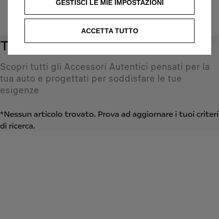
GESTISCI LE MIE IMPOSTAZIONI
IDENTIFICARE IL VEICOLO
ACCETTA TUTTO
Tutti i prodotti
0
Scopri tutti gli Accessori Autentici pensati per la
tua auto e progettati per soddisfare le tue
esigenze
*Nessun articolo trovato. Prova ad aggiornare i tuoi criteri
di ricerca.