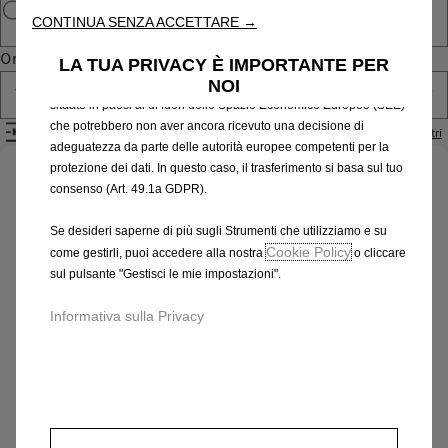
CONTINUA SENZA ACCETTARE →
risultati di ricerca e, di conseguenza, migliorano ciò che ti
offriamo. Il nostro sito web potrebbe utilizzare anche Strumenti di
Ordina per
LA TUA PRIVACY È IMPORTANTE PER
terze parti per inviare pubblicità che sia più pertinente per
NOI
te. Alcuni Strumenti potrebbero essere trattati da terze parti
Tutti i prodotti
situate in paesi al di fuori dello Spazio Economico Europeo (SEE)
che potrebbero non aver ancora ricevuto una decisione di
Filtri
Rimuovi i filtri
adeguatezza da parte delle autorità europee competenti per la
protezione dei dati. In questo caso, il trasferimento si basa sul tuo
Identifica il tuo veicolo
consenso (Art. 49.1a GDPR).
Scegli il metodo per riconoscere il tuo veicolo e inserisci
Se desideri saperne di più sugli Strumenti che utilizziamo e su
le informazioni necessarie per visualizzare gli accessori
Cookie Policy
come gestirli, puoi accedere alla nostra
o cliccare
compatibili.
sul pulsante "Gestisci le mie impostazioni".
Numero targa
Informativa sulla Privacy
Modello
VIN
Numero targa
*