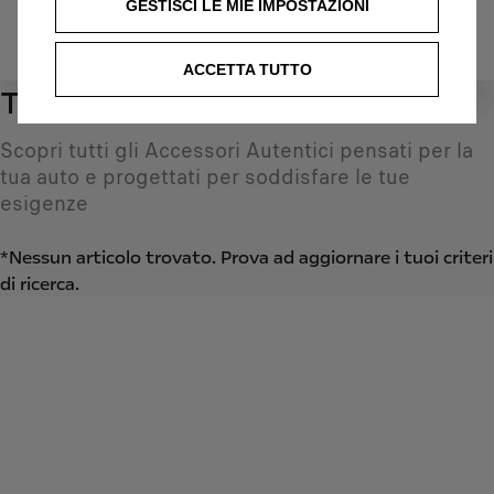
GESTISCI LE MIE IMPOSTAZIONI
IDENTIFICARE IL VEICOLO
ACCETTA TUTTO
Tutti i prodotti
0
Scopri tutti gli Accessori Autentici pensati per la
tua auto e progettati per soddisfare le tue
esigenze
*Nessun articolo trovato. Prova ad aggiornare i tuoi criteri
di ricerca.