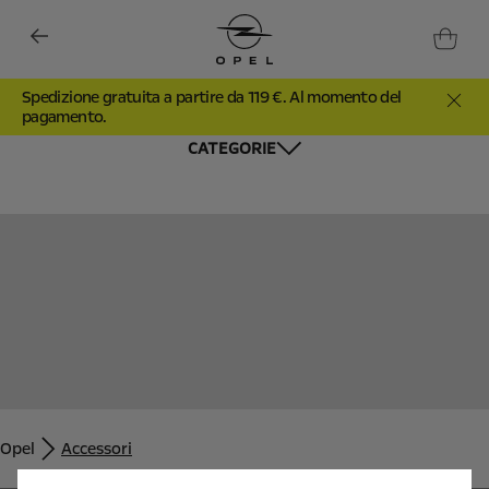
Spedizione gratuita a partire da 119 €. Al momento del
pagamento.
CATEGORIE
Utilizziamo cookie e/o altri strumenti di tracciamento (gli
“Strumenti”) per assicurarci di offrirti la migliore esperienza sul
nostro sito web. Essi ci consentono di fornirti funzionalità
fondamentali come la sicurezza, la gestione della rete e
Opel
Accessori
l'accessibilità. Gli Strumenti migliorano l'usabilità e le prestazioni
attraverso varie funzioni come il riconoscimento della lingua, i