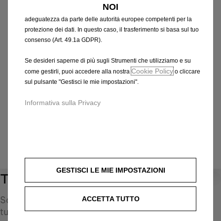
Identifica il tuo veicolo
NOI
che potrebbero non aver ancora ricevuto una decisione di
adeguatezza da parte delle autorità europee competenti per la
Scegli il metodo per riconoscere il tuo veicolo e inserisci
protezione dei dati. In questo caso, il trasferimento si basa sul tuo
le informazioni necessarie per visualizzare gli accessori
consenso (Art. 49.1a GDPR).
compatibili.
Numero targa
Se desideri saperne di più sugli Strumenti che utilizziamo e su
Modello
Cookie Policy
come gestirli, puoi accedere alla nostra
o cliccare
sul pulsante "Gestisci le mie impostazioni".
VIN
Numero targa
*
Informativa sulla Privacy
IDENTIFICARE IL VEICOLO
GESTISCI LE MIE IMPOSTAZIONI
Terminali di scarico
0
Scopri tutti gli Accessori Autentici pensati per la
ACCETTA TUTTO
tua auto e progettati per soddisfare le tue