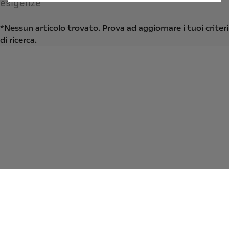
esigenze
*Nessun articolo trovato. Prova ad aggiornare i tuoi criteri
di ricerca.