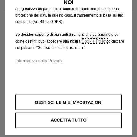
NOI
che potrebbero non aver ancora ricevuto una decisione di
adeguatezza da parte delle autorità europee competenti per la
protezione dei dati. In questo caso, il trasferimento si basa sul tuo
consenso (Art. 49.1a GDPR).
Se desideri saperne di più sugli Strumenti che utilizziamo e su
Cookie Policy
come gestirli, puoi accedere alla nostra
o cliccare
sul pulsante "Gestisci le mie impostazioni".
Informativa sulla Privacy
GESTISCI LE MIE IMPOSTAZIONI
ACCETTA TUTTO