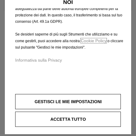
NOI
che potrebbero non aver ancora ricevuto una decisione di
adeguatezza da parte delle autorità europee competenti per la
protezione dei dati. In questo caso, il trasferimento si basa sul tuo
consenso (Art. 49.1a GDPR).
Se desideri saperne di più sugli Strumenti che utilizziamo e su
Cookie Policy
come gestirli, puoi accedere alla nostra
o cliccare
sul pulsante "Gestisci le mie impostazioni".
Informativa sulla Privacy
GESTISCI LE MIE IMPOSTAZIONI
ACCETTA TUTTO