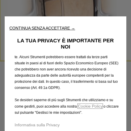
Utilizziamo cookie e/o altri strumenti di tracciamento (gli
“Strumenti”) per assicurarci di offrirti la migliore esperienza sul
nostro sito web. Essi ci consentono di fornirti funzionalità
fondamentali come la sicurezza, la gestione della rete e
l'accessibilità. Gli Strumenti migliorano l'usabilità e le prestazioni
CONTINUA SENZA ACCETTARE →
attraverso varie funzioni come il riconoscimento della lingua, i
risultati di ricerca e, di conseguenza, migliorano ciò che ti
LA TUA PRIVACY È IMPORTANTE PER
offriamo. Il nostro sito web potrebbe utilizzare anche Strumenti di
NOI
terze parti per inviare pubblicità che sia più pertinente per
Codice
1640371280
te. Alcuni Strumenti potrebbero essere trattati da terze parti
PAVIMENTO LISCIO - IN
situate in paesi al di fuori dello Spazio Economico Europeo (SEE)
che potrebbero non aver ancora ricevuto una decisione di
LEGNO QUALITA' STANDARD
adeguatezza da parte delle autorità europee competenti per la
protezione dei dati. In questo caso, il trasferimento si basa sul tuo
consenso (Art. 49.1a GDPR).
428,57 €
IVA inclusa/Unità
P
Se desideri saperne di più sugli Strumenti che utilizziamo e su
r
-
+
Cookie Policy
come gestirli, puoi accedere alla nostra
o cliccare
i
sul pulsante "Gestisci le mie impostazioni".
Q
Acquista dal rivenditore
c
u
Informativa sulla Privacy
e
AGGIUNGI AL CARRELLO
a