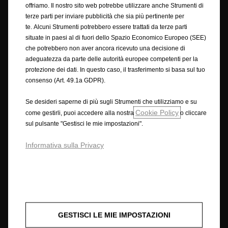
all'interno del sito e del materiale sul sito fornite "così come sono", senza
offriamo. Il nostro sito web potrebbe utilizzare anche Strumenti di
alcuna condizione, garanzia o termini di alcun tipo. Di conseguenza, nella
terze parti per inviare pubblicità che sia più pertinente per
misura massima consentita dalla legge, Opel offre il sito sulla base del
te. Alcuni Strumenti potrebbero essere trattati da terze parti
fatto che Opel esclude tutte le rappresentazioni, garanzie e condizioni o
situate in paesi al di fuori dello Spazio Economico Europeo (SEE)
altri termini (compresi, senza limitazione alcuna, qualsiasi condizione
che potrebbero non aver ancora ricevuto una decisione di
prevista per legge) che per questi termini potrebbe avere effetto in
adeguatezza da parte delle autorità europee competenti per la
relazione al sito.
protezione dei dati. In questo caso, il trasferimento si basa sul tuo
Le descrizioni delle caratteristiche e le illustrazioni possono fare
consenso (Art. 49.1a GDPR).
riferimento o mostrare equipaggiamenti opzionali non inclusi nella
versione standard. Le informazioni fornite sono aggiornate al momento
Se desideri saperne di più sugli Strumenti che utilizziamo e su
della pubblicazione. Ci riserviamo il diritto di apportare modifiche al
Cookie Policy
come gestirli, puoi accedere alla nostra
o cliccare
design e agli equipaggiamenti. I colori mostrati possono discostarsi dai
sul pulsante "Gestisci le mie impostazioni".
colori reali. Gli equipaggiamenti opzionali illustrati sono disponibili previo
pagamento di un sovrapprezzo. La disponibilità, le caratteristiche
Informativa sulla Privacy
tecniche e gli equipaggiamenti forniti sui nostri veicoli possono variare o
essere disponibili solo in alcuni paesi o con costi aggiuntivi.
Per informazioni dettagliate sugli equipaggiamenti forniti sui nostri
veicoli, si prega di contattare il proprio concessionario Opel.
• I dati forniti relativi al consumo di carburante e alle emissioni di CO
2
GESTISCI LE MIE IMPOSTAZIONI
sono determinati in base alle normative di omologazione NEDC (R (EC)
No. 715/2007 e R (EC) No. 692/2008, nelle versioni rispettivamente