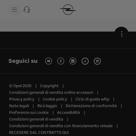
s
k
i
p
t
s
o
k
c
i
•
o
p
n
t
t
o
e
n
n
a
Seguici su
t
v
t
i
e
g
x
a
t
t
i
© Opel 2025
Copyright
o
Condizioni generali di vendita online accessori
n
t
Privacy policy
Cookie policy
Ciclo di guida wltp
e
Note legali
Riciclaggio
Dichiarazione di conformità
x
Preferenze sui cookie
Accessibilità
t
Condizioni generali di vendita
Condizioni generali di vendita con finanziamento rateale
RECEDERE DAL CONTRATTO QUI