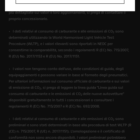
World Harmonised Light Vehicle Test Procedure (WLTP), e i valori rilevanti
sono riportati in NEDC per consentirne la comparabilità.Per informazioni
più dettagliate sui valori e loro aggiornamenti, si prega di contattare il
proprio concessionario.
• I dati relativi al consumo di carburante e alle emissioni di CO
sono
2
determinati utilizzando la World Harmonised Light Vehicle Test
Procedure (WLTP), e i valori rilevanti sono riportati in NEDC per
consentirne la comparabilità, secondo i regolamenti R (EC) No. 715/2007,
R (EU) No. 2017/1153 e R (EU) No. 2017/1151.
• I valori non tengono conto dell'uso, delle condizioni di guida, degli
equipaggiamenti e possono variare in base al formato degli pneumatici.
Per ulteriori informazioni sul consumo ufficiale di carburante e sui valori
di emissione di CO
, si prega di leggere la linea guida "Linea guida sul
2
consumo di carburante e le emissioni di CO
delle nuove autovetture"
2
disponibili gratuitamente in tutti i concessionari o consultare i
regolamenti R (EC) No. 715/2007 e R (EC) No. 692/2008.
• I dati relativi al consumo di carburante e alle emissioni di CO
sono
2
preliminari e sono stati determinati in base alla procedura di test WLTP (R
(CE) n. 715/2007, R (UE) n. 2017/1151). L'omologazione e il certificato di
conformità non sono ancora disponibili. I valori preliminari potrebbero