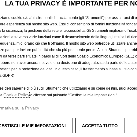
FLEXCON
LA TUA PRIVACY È IMPORTANTE PER N
zziamo cookie e/o altri strumenti di tracciamento (gli “Strumenti”) per assicurarci di off
49,82 €
iore esperienza sul nostro sito web. Essi ci consentono di fornirti funzionalità fonda
IVA inclusa/Unità
la sicurezza, la gestione della rete e l'accessibilità. Gli Strumenti migliorano l'usabi
P
azioni attraverso varie funzioni come il riconoscimento della lingua, i risultati di rice
eguenza, migliorano ciò che ti offriamo. Il nostro sito web potrebbe utilizzare anch
r
-
+
erze parti per inviare pubblicità che sia più pertinente per te. Alcuni Strumenti potre
i
tati da terze parti situate in paesi al di fuori dello Spazio Economico Europeo (SEE) 
Q
c
ebbero non aver ancora ricevuto una decisione di adeguatezza da parte delle auto
u
e
etenti per la protezione dei dati. In questo caso, il trasferimento si basa sul tuo con
A
a
i
a GDPR).
n
s
Data di consegna prevista :
17/
t
4
esideri saperne di più sugli Strumenti che utilizziamo e su come gestirli, puoi acced
i
Cookie Policy
9
ra
o cliccare sul pulsante "Gestisci le mie impostazioni".
Compra ora, paga dopo
t
,
rmativa sulla Privacy
y
8
u
2
p
€
 il gancio all'adattatore e appendere i sacchi della spesa dietro
GESTISCI LE MIE IMPOSTAZIONI
ACCETTA TUTTO
d
I