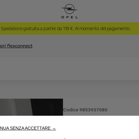
Spedizione gratuita a partire da 119 €. Al momento del pagamento.
ori flexconnect
Codice
9853937080
ACCESSO
NUA SENZA ACCETTARE →