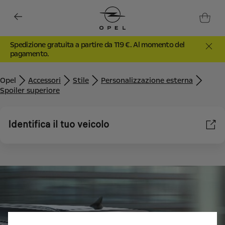
Spedizione gratuita a partire da 119 €. Al momento del
pagamento.
Opel
Accessori
Stile
Personalizzazione esterna
Spoiler superiore
Identifica il tuo veicolo
Utilizziamo cookie e/o altri strumenti di tracciamento (gli
“Strumenti”) per assicurarci di offrirti la migliore esperienza sul
nostro sito web. Essi ci consentono di fornirti funzionalità
fondamentali come la sicurezza, la gestione della rete e
l'accessibilità. Gli Strumenti migliorano l'usabilità e le prestazioni
attraverso varie funzioni come il riconoscimento della lingua, i