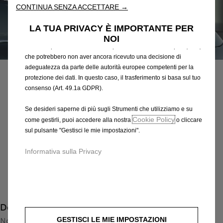
risultati di ricerca e, di conseguenza, migliorano ciò che ti
CONTINUA SENZA ACCETTARE →
offriamo. Il nostro sito web potrebbe utilizzare anche Strumenti di
terze parti per inviare pubblicità che sia più pertinente per
LA TUA PRIVACY È IMPORTANTE PER
te. Alcuni Strumenti potrebbero essere trattati da terze parti
NOI
situate in paesi al di fuori dello Spazio Economico Europeo (SEE)
Codice
13360909
che potrebbero non aver ancora ricevuto una decisione di
SPOILER SUPERIORE
adeguatezza da parte delle autorità europee competenti per la
protezione dei dati. In questo caso, il trasferimento si basa sul tuo
625,48 €
consenso (Art. 49.1a GDPR).
IVA inclusa/Unità
P
Se desideri saperne di più sugli Strumenti che utilizziamo e su
r
-
+
Cookie Policy
come gestirli, puoi accedere alla nostra
o cliccare
i
sul pulsante "Gestisci le mie impostazioni".
Q
Prodotto esaurito
c
u
e
AGGIUNGI AL CARRELLO
Informativa sulla Privacy
a
i
n
s
Compra ora, paga dopo
t
6
i
2
Descrizione
t
5
y
GESTISCI LE MIE IMPOSTAZIONI
Non lasciare che la tua Opel Astra passi inosservata con lo
,