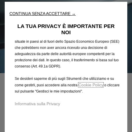
l'accessibilità. Gli Strumenti migliorano l'usabilità e le prestazioni
attraverso varie funzioni come il riconoscimento della lingua, i
CONTINUA SENZA ACCETTARE →
risultati di ricerca e, di conseguenza, migliorano ciò che ti
offriamo. Il nostro sito web potrebbe utilizzare anche Strumenti di
LA TUA PRIVACY È IMPORTANTE PER
terze parti per inviare pubblicità che sia più pertinente per
NOI
te. Alcuni Strumenti potrebbero essere trattati da terze parti
situate in paesi al di fuori dello Spazio Economico Europeo (SEE)
che potrebbero non aver ancora ricevuto una decisione di
adeguatezza da parte delle autorità europee competenti per la
protezione dei dati. In questo caso, il trasferimento si basa sul tuo
Codice
13194246
consenso (Art. 49.1a GDPR).
ALLARGATORE PARAFANGO
Se desideri saperne di più sugli Strumenti che utilizziamo e su
Cookie Policy
come gestirli, puoi accedere alla nostra
o cliccare
456,99 €
IVA inclusa/Unità
sul pulsante "Gestisci le mie impostazioni".
P
Informativa sulla Privacy
r
-
+
i
Q
Prodotto esaurito
c
u
e
AGGIUNGI AL CARRELLO
a