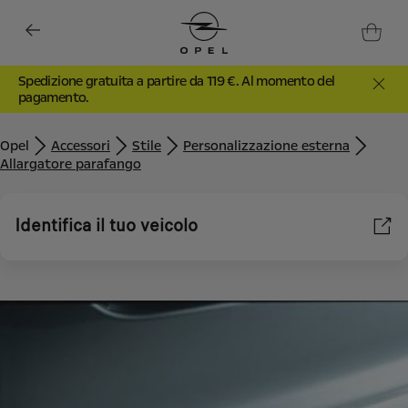
Spedizione gratuita a partire da 119 €. Al momento del
pagamento.
Opel
Accessori
Stile
Personalizzazione esterna
Allargatore parafango
Identifica il tuo veicolo
Utilizziamo cookie e/o altri strumenti di tracciamento (gli
“Strumenti”) per assicurarci di offrirti la migliore esperienza sul
nostro sito web. Essi ci consentono di fornirti funzionalità
fondamentali come la sicurezza, la gestione della rete e