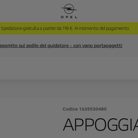
Spedizione gratuita a partire da 119 €. Al momento del pagamento.
gomito sul sedile del guidatore - con vano portaoggetti
Codice
1635530480
APPOGGI