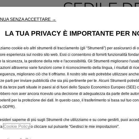
SEDILE D
NUA SENZA ACCETTARE →
CON VAN
LA TUA PRIVACY È IMPORTANTE PER N
PORTAOG
zziamo cookie e/o altri strumenti di tracciamento (gli “Strumenti”) per assicurarci di off
iore esperienza sul nostro sito web. Essi ci consentono di fornirti funzionalità fonda
la sicurezza, la gestione della rete e l'accessibilità. Gli Strumenti migliorano l'usabi
azioni attraverso varie funzioni come il riconoscimento della lingua, i risultati di rice
246,09 €
IVA inclusa/Unità
eguenza, migliorano ciò che ti offriamo. Il nostro sito web potrebbe utilizzare anch
erze parti per inviare pubblicità che sia più pertinente per te. Alcuni Strumenti potre
P
tati da terze parti situate in paesi al di fuori dello Spazio Economico Europeo (SEE) 
r
-
+
ebbero non aver ancora ricevuto una decisione di adeguatezza da parte delle auto
i
etenti per la protezione dei dati. In questo caso, il trasferimento si basa sul tuo con
Q
c
a GDPR).
u
e
a
i
esideri saperne di più sugli Strumenti che utilizziamo e su come gestirli, puoi acced
A
n
Cookie Policy
s
ra
o cliccare sul pulsante "Gestisci le mie impostazioni".
t
2
Data di consegna prevista :
14/