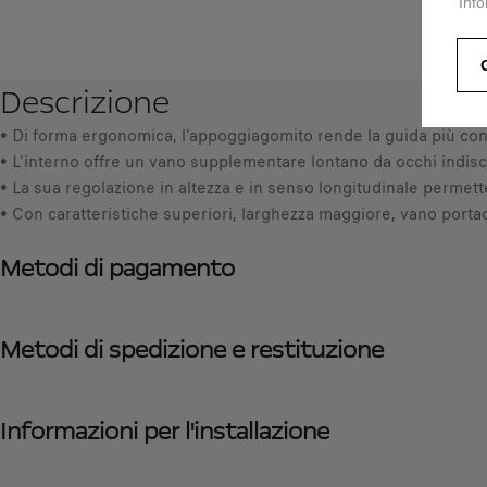
Info
Descrizione
• Di forma ergonomica, l'appoggiagomito rende la guida più conf
• L'interno offre un vano supplementare lontano da occhi indiscr
• La sua regolazione in altezza e in senso longitudinale permett
• Con caratteristiche superiori, larghezza maggiore, vano port
Metodi di pagamento
Metodi di spedizione e restituzione
Informazioni per l'installazione