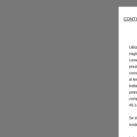
CONTI
Utili
migl
come 
prest
cons
di t
trat
potr
comp
49.1
Se d
nost