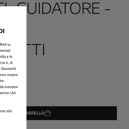
EL GUIDATORE -
O
OI
GETTI
rirti la
mentali
lità e le
rca e, di
e Strumenti
bbero essere
che
rità europee
senso (Art.
ere alla
GGIUNGI AL CARRELLO
08