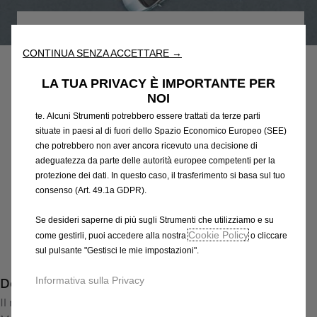
nostro sito web. Essi ci consentono di fornirti funzionalità
fondamentali come la sicurezza, la gestione della rete e
Codice
13355926
l'accessibilità. Gli Strumenti migliorano l'usabilità e le prestazioni
ASSISTENZA POSTERIORE AL
CONTINUA SENZA ACCETTARE →
attraverso varie funzioni come il riconoscimento della lingua, i
risultati di ricerca e, di conseguenza, migliorano ciò che ti
PARCHEGGIO
LA TUA PRIVACY È IMPORTANTE PER
offriamo. Il nostro sito web potrebbe utilizzare anche Strumenti di
NOI
terze parti per inviare pubblicità che sia più pertinente per
354,79 €
IVA inclusa/Unità
te. Alcuni Strumenti potrebbero essere trattati da terze parti
P
situate in paesi al di fuori dello Spazio Economico Europeo (SEE)
che potrebbero non aver ancora ricevuto una decisione di
r
-
+
adeguatezza da parte delle autorità europee competenti per la
i
protezione dei dati. In questo caso, il trasferimento si basa sul tuo
Q
Prodotto esaurito
c
consenso (Art. 49.1a GDPR).
u
e
AGGIUNGI AL CARRELLO
a
i
Se desideri saperne di più sugli Strumenti che utilizziamo e su
n
s
Cookie Policy
come gestirli, puoi accedere alla nostra
o cliccare
Compra ora, paga dopo
t
3
sul pulsante "Gestisci le mie impostazioni".
i
5
Descrizione
t
Informativa sulla Privacy
4
y
Il n&apos;a jamais été plus facile de garer votre Opel Astra !
,
u