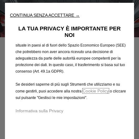
l'accessibilità. Gli Strumenti migliorano l'usabilità e le prestazioni
attraverso varie funzioni come il riconoscimento della lingua, i
CONTINUA SENZA ACCETTARE →
risultati di ricerca e, di conseguenza, migliorano ciò che ti
offriamo. Il nostro sito web potrebbe utilizzare anche Strumenti di
LA TUA PRIVACY È IMPORTANTE PER
Codice
13369147
terze parti per inviare pubblicità che sia più pertinente per
NOI
VASCA DI PROTEZIONE
te. Alcuni Strumenti potrebbero essere trattati da terze parti
situate in paesi al di fuori dello Spazio Economico Europeo (SEE)
BAGAGLIAIO
che potrebbero non aver ancora ricevuto una decisione di
adeguatezza da parte delle autorità europee competenti per la
protezione dei dati. In questo caso, il trasferimento si basa sul tuo
82,70 €
IVA inclusa/Unità
consenso (Art. 49.1a GDPR).
P
r
-
+
Se desideri saperne di più sugli Strumenti che utilizziamo e su
i
Cookie Policy
come gestirli, puoi accedere alla nostra
o cliccare
Q
Prodotto esaurito
c
sul pulsante "Gestisci le mie impostazioni".
u
e
AGGIUNGI AL CARRELLO
a
Informativa sulla Privacy
i
n
s
Compra ora, paga dopo
t
8
i
2