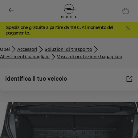
Spedizione gratuita a partire da 119 €. Al momento del
pagamento.
Opel
Accessori
Soluzioni di trasporto
Allestimenti bagagliaio
Vasca di protezione bagagliaio
Identifica il tuo veicolo
Utilizziamo cookie e/o altri strumenti di tracciamento (gli
“Strumenti”) per assicurarci di offrirti la migliore esperienza sul
nostro sito web. Essi ci consentono di fornirti funzionalità
fondamentali come la sicurezza, la gestione della rete e