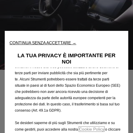
Utilizziamo cookie e/o altri strumenti di tracciamento (gli
“Strumenti”) per assicurarci di offrirti la migliore esperienza sul
nostro sito web. Essi ci consentono di fornirti funzionalità
fondamentali come la sicurezza, la gestione della rete e
CONTINUA SENZA ACCETTARE →
l'accessibilità. Gli Strumenti migliorano l'usabilità e le prestazioni
attraverso varie funzioni come il riconoscimento della lingua, i
LA TUA PRIVACY È IMPORTANTE PER
risultati di ricerca e, di conseguenza, migliorano ciò che ti
NOI
Codice
1617982780
offriamo. Il nostro sito web potrebbe utilizzare anche Strumenti di
BARRA ANTIFURTO - SUL
terze parti per inviare pubblicità che sia più pertinente per
te. Alcuni Strumenti potrebbero essere trattati da terze parti
VOLANTE
situate in paesi al di fuori dello Spazio Economico Europeo (SEE)
che potrebbero non aver ancora ricevuto una decisione di
171,21 €
adeguatezza da parte delle autorità europee competenti per la
IVA inclusa/Unità
protezione dei dati. In questo caso, il trasferimento si basa sul tuo
P
consenso (Art. 49.1a GDPR).
r
-
+
i
Se desideri saperne di più sugli Strumenti che utilizziamo e su
Q
c
AGGIUNGI AL CARRELLO
Cookie Policy
come gestirli, puoi accedere alla nostra
o cliccare