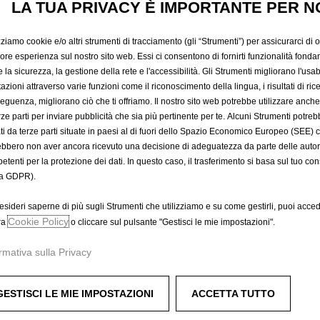
TRASVER
LA TUA PRIVACY È IMPORTANTE PER N
zziamo cookie e/o altri strumenti di tracciamento (gli “Strumenti”) per assicurarci di off
210,67 €
iore esperienza sul nostro sito web. Essi ci consentono di fornirti funzionalità fonda
IVA inclusa/Unità
la sicurezza, la gestione della rete e l'accessibilità. Gli Strumenti migliorano l'usabi
P
azioni attraverso varie funzioni come il riconoscimento della lingua, i risultati di rice
eguenza, migliorano ciò che ti offriamo. Il nostro sito web potrebbe utilizzare anch
r
-
+
Prodotto esau
erze parti per inviare pubblicità che sia più pertinente per te. Alcuni Strumenti potre
i
tati da terze parti situate in paesi al di fuori dello Spazio Economico Europeo (SEE) 
Q
c
A
ebbero non aver ancora ricevuto una decisione di adeguatezza da parte delle auto
u
e
etenti per la protezione dei dati. In questo caso, il trasferimento si basa sul tuo con
a
i
a GDPR).
Compra ora, paga dopo
n
s
t
2
esideri saperne di più sugli Strumenti che utilizziamo e su come gestirli, puoi acced
i
Cookie Policy
1
ra
o cliccare sul pulsante "Gestisci le mie impostazioni".
t
0
barre quadre in acciaio laccato nero e rappresentano un appoggi
rmativa sulla Privacy
y
,
u
6
p
7
GESTISCI LE MIE IMPOSTAZIONI
ACCETTA TUTTO
d
€