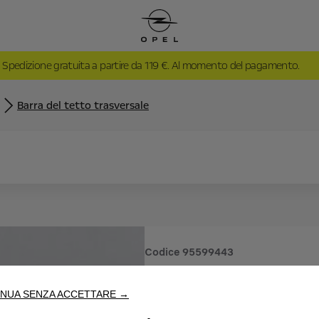
Spedizione gratuita a partire da 119 €. Al momento del pagamento.
Barra del tetto trasversale
Codice
95599443
BARRA D
NUA SENZA ACCETTARE →