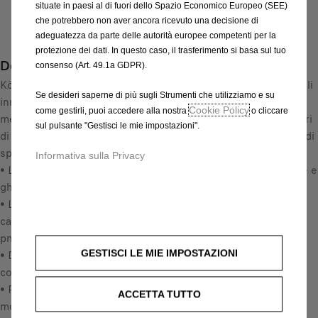
i
situate in paesi al di fuori dello Spazio Economico Europeo (SEE)
n
s
che potrebbero non aver ancora ricevuto una decisione di
Compra ora, paga dopo
t
5
adeguatezza da parte delle autorità europee competenti per la
i
6
protezione dei dati. In questo caso, il trasferimento si basa sul tuo
Descrizione
t
consenso (Art. 49.1a GDPR).
5
y
König garantisce una guida sicura anche in inverno: grazie agli
,
Se desideri saperne di più sugli Strumenti che utilizziamo e su
u
innovativi brevetti König, le catene da neve si montano e si
5
Cookie Policy
come gestirli, puoi accedere alla nostra
o cliccare
p
mettono in tensione in modo semplicissimo. Gli zero millimetri
6
sul pulsante "Gestisci le mie impostazioni".
d
di gioco sono la soluzione perfetta per i veicoli con problemi di
€
a
spazio tra la ruota e il lato interno (dietro il pneumatico).
I
Informativa sulla Privacy
t
• Le barre saldate garantiscono una trazione migliore su neve e
V
e
ghiaccio
A
d
• L'esclusivo sistema a ganci colorati facilita il montaggio. Le
i
t
catene scivolano automaticamente sulla ruota mentre il
n
o
pneumatico gira
c
:
GESTISCI LE MIE IMPOSTAZIONI
• Da applicare sul dado/perno della ruota originale senza
l
1
contatto con i cerchi in lega.
u
• Punti di assemblaggio di diversi colori per facilitare il
s
ACCETTA TUTTO
montaggio.
a