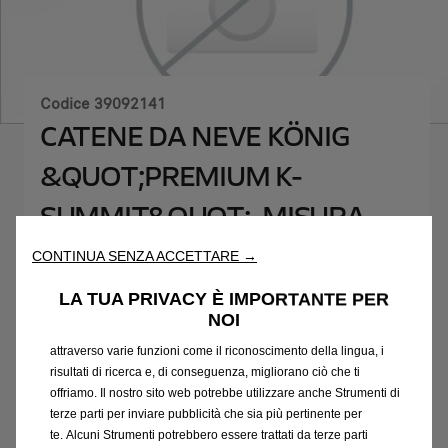
Codice
39092141
CATENE DA NEVE KÖNIG
&QUOT;PREMIUM K-
SUMMIT&QUOT;, MISURA
CATENA K33
Utilizziamo cookie e/o altri strumenti di tracciamento (gli
CONTINUA SENZA ACCETTARE →
“Strumenti”) per assicurarci di offrirti la migliore esperienza sul
nostro sito web. Essi ci consentono di fornirti funzionalità
565,56 €
LA TUA PRIVACY È IMPORTANTE PER
IVA inclusa/Unità
fondamentali come la sicurezza, la gestione della rete e
NOI
P
l'accessibilità. Gli Strumenti migliorano l'usabilità e le prestazioni
r
attraverso varie funzioni come il riconoscimento della lingua, i
-
+
risultati di ricerca e, di conseguenza, migliorano ciò che ti
i
Q
Prodotto esaurito
offriamo. Il nostro sito web potrebbe utilizzare anche Strumenti di
c
terze parti per inviare pubblicità che sia più pertinente per
u
e
AGGIUNGI AL CARRELLO
te. Alcuni Strumenti potrebbero essere trattati da terze parti
a