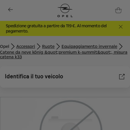
Spedizione gratuita a partire da 119 €. Al momento del
pagamento.
Opel
Accessori
Ruote
Equipaggiamento invernale
Catene da neve könig &quot;premium k-summit&quot;, misura
catena k33
Identifica il tuo veicolo