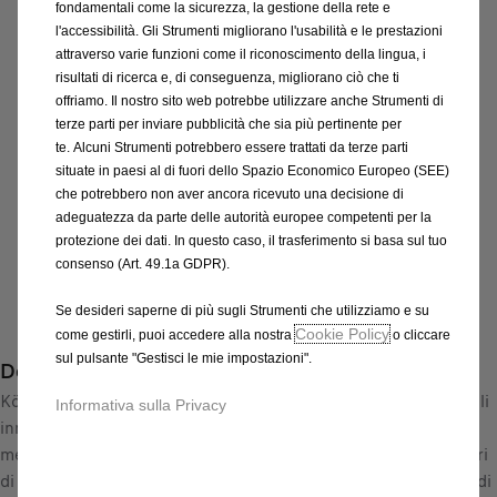
fondamentali come la sicurezza, la gestione della rete e
CATENA K44
l'accessibilità. Gli Strumenti migliorano l'usabilità e le prestazioni
attraverso varie funzioni come il riconoscimento della lingua, i
683,24 €
risultati di ricerca e, di conseguenza, migliorano ciò che ti
IVA inclusa/Unità
offriamo. Il nostro sito web potrebbe utilizzare anche Strumenti di
P
terze parti per inviare pubblicità che sia più pertinente per
r
-
+
te. Alcuni Strumenti potrebbero essere trattati da terze parti
i
situate in paesi al di fuori dello Spazio Economico Europeo (SEE)
Q
Affrettati, sono rimasti solo pochi articoli!
c
che potrebbero non aver ancora ricevuto una decisione di
u
e
AGGIUNGI AL CARRELLO
adeguatezza da parte delle autorità europee competenti per la
a
i
protezione dei dati. In questo caso, il trasferimento si basa sul tuo
n
s
consenso (Art. 49.1a GDPR).
Data di consegna prevista :
13/08
t
6
Compra ora, paga dopo
i
Se desideri saperne di più sugli Strumenti che utilizziamo e su
8
Cookie Policy
come gestirli, puoi accedere alla nostra
o cliccare
t
3
sul pulsante "Gestisci le mie impostazioni".
Descrizione
y
,
u
König garantisce una guida sicura anche in inverno: grazie agli
2
Informativa sulla Privacy
p
innovativi brevetti König, le catene da neve si montano e si
4
d
mettono in tensione in modo semplicissimo. Gli zero millimetri
€
a
di gioco sono la soluzione perfetta per i veicoli con problemi di
I