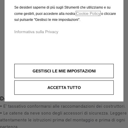
PREMIUM E9 (MISURA
Se desideri saperne di più sugli Strumenti che utilizziamo e su
Cookie Policy
CATENA 145)
come gestirli, puoi accedere alla nostra
o cliccare
sul pulsante "Gestisci le mie impostazioni".
181,55 €
IVA inclusa/Unità
Informativa sulla Privacy
P
r
-
+
i
Q
Prodotto esaurito
c
u
e
AGGIUNGI AL CARRELLO
a
GESTISCI LE MIE IMPOSTAZIONI
i
n
s
Compra ora, paga dopo
t
1
ACCETTA TUTTO
i
8
Descrizione
t
1
y
• E' tassativo conformarsi alle raccomandazioni dei costruttori.
,
u
• Le catene da neve sono degli accessori di sicurezza. Leggere
5
p
attentamente le istruzioni prima del montaggio e prima di ogni
5
d
partenza.
€