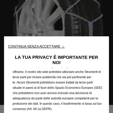
Utilizziamo cookie e/o altri strumenti di tracciamento (gli
“Strumenti”) per assicurarci di offrirti la migliore esperienza sul
nostro sito web. Essi ci consentono di fornirti funzionalità
CONTINUA SENZA ACCETTARE →
fondamentali come la sicurezza, la gestione della rete e
l'accessibilità. Gli Strumenti migliorano l'usabilità e le prestazioni
LA TUA PRIVACY È IMPORTANTE PER
attraverso varie funzioni come il riconoscimento della lingua, i
NOI
risultati di ricerca e, di conseguenza, migliorano ciò che ti
offriamo. Il nostro sito web potrebbe utilizzare anche Strumenti di
terze parti per inviare pubblicità che sia più pertinente per
te. Alcuni Strumenti potrebbero essere trattati da terze parti
situate in paesi al di fuori dello Spazio Economico Europeo (SEE)
che potrebbero non aver ancora ricevuto una decisione di
adeguatezza da parte delle autorità europee competenti per la
Codice
6501941780
protezione dei dati. In questo caso, il trasferimento si basa sul tuo
CATENE DA NEVE POLAIRE -
consenso (Art. 49.1a GDPR).