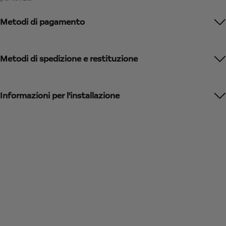
a
I
t
Metodi di pagamento
V
e
A
d
i
t
n
Metodi di spedizione e restituzione
o
c
:
l
1
u
Informazioni per l'installazione
s
a
/
U
n
i
t
à