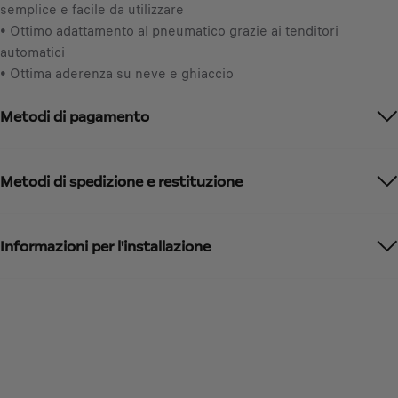
t
semplice e facile da utilizzare
n
o
• Ottimo adattamento al pneumatico grazie ai tenditori
c
:
automatici
l
1
• Ottima aderenza su neve e ghiaccio
u
s
Metodi di pagamento
a
/
U
n
Metodi di spedizione e restituzione
i
t
à
Informazioni per l'installazione