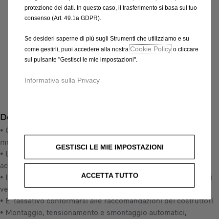
IVA inclusa/Unità
protezione dei dati. In questo caso, il trasferimento si basa sul tuo
P
consenso (Art. 49.1a GDPR).
r
-
+
i
Se desideri saperne di più sugli Strumenti che utilizziamo e su
Q
c
Cookie Policy
AGGIUNGI AL CARRELLO
come gestirli, puoi accedere alla nostra
o cliccare
u
e
sul pulsante "Gestisci le mie impostazioni".
a
i
Data di consegna prevista :
17/08
n
Informativa sulla Privacy
s
Compra ora, paga dopo
t
2
i
2
Descrizione
t
2
y
• Consigliamo di leggere attentamente le istruzioni prima del
,
u
montaggio, e di farlo prima della partenza.
4
GESTISCI LE MIE IMPOSTAZIONI
p
• Le calze da neve metalliche antislittamento sono degli
8
d
accessori di sicurezza.
€
a
ACCETTA TUTTO
• Il Polaire Steel Sock è un involucro metallico che si adatta ai
I
t
veicoli con catenatura particolare
V
e
• E' tassativo conformarsi alle raccomandazioni dei costruttori.
A
d
• Montaggio, tensionamento e smontaggio automatici,
i