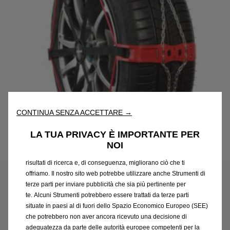
Utilizziamo cookie e/o altri strumenti di tracciamento (gli
“Strumenti”) per assicurarci di offrirti la migliore esperienza sul
CONTINUA SENZA ACCETTARE →
nostro sito web. Essi ci consentono di fornirti funzionalità
fondamentali come la sicurezza, la gestione della rete e
LA TUA PRIVACY È IMPORTANTE PER
l'accessibilità. Gli Strumenti migliorano l'usabilità e le prestazioni
NOI
Codice
1664735680
attraverso varie funzioni come il riconoscimento della lingua, i
CATENE DA NEVE POLAIRE -
risultati di ricerca e, di conseguenza, migliorano ciò che ti
offriamo. Il nostro sito web potrebbe utilizzare anche Strumenti di
STEEL SOCK (MISURA
terze parti per inviare pubblicità che sia più pertinente per
te. Alcuni Strumenti potrebbero essere trattati da terze parti
CATENA 0106-PSSA)
situate in paesi al di fuori dello Spazio Economico Europeo (SEE)
che potrebbero non aver ancora ricevuto una decisione di
222,48 €
adeguatezza da parte delle autorità europee competenti per la