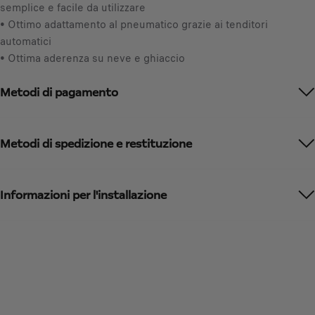
t
semplice e facile da utilizzare
n
o
• Ottimo adattamento al pneumatico grazie ai tenditori
c
:
automatici
l
1
• Ottima aderenza su neve e ghiaccio
u
s
Metodi di pagamento
a
/
U
n
Metodi di spedizione e restituzione
i
t
à
Informazioni per l'installazione