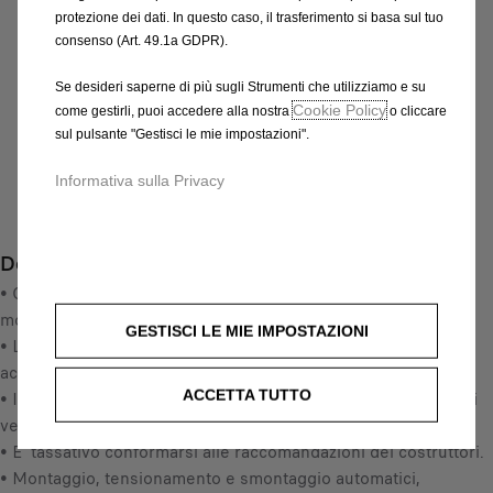
IVA inclusa/Unità
protezione dei dati. In questo caso, il trasferimento si basa sul tuo
P
consenso (Art. 49.1a GDPR).
r
-
+
i
Se desideri saperne di più sugli Strumenti che utilizziamo e su
Q
c
Cookie Policy
AGGIUNGI AL CARRELLO
come gestirli, puoi accedere alla nostra
o cliccare
u
e
sul pulsante "Gestisci le mie impostazioni".
a
i
Data di consegna prevista :
16/08
n
Informativa sulla Privacy
s
Compra ora, paga dopo
t
2
i
3
Descrizione
t
8
y
• Consigliamo di leggere attentamente le istruzioni prima del
,
u
montaggio, e di farlo prima della partenza.
4
GESTISCI LE MIE IMPOSTAZIONI
p
• Le calze da neve metalliche antislittamento sono degli
7
d
accessori di sicurezza.
€
a
ACCETTA TUTTO
• Il Polaire Steel Sock è un involucro metallico che si adatta ai
I
t
veicoli con catenatura particolare
V
e
• E' tassativo conformarsi alle raccomandazioni dei costruttori.
A
d
• Montaggio, tensionamento e smontaggio automatici,
i