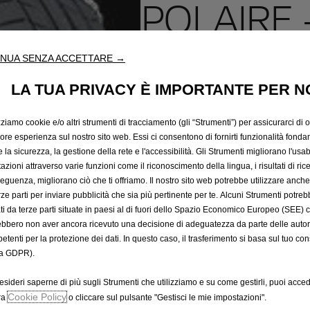
POLAIRE 
CATENA 1
NUA SENZA ACCETTARE →
LA TUA PRIVACY È IMPORTANTE PER N
111,59 €
IVA inclusa/Unità
zziamo cookie e/o altri strumenti di tracciamento (gli “Strumenti”) per assicurarci di off
P
iore esperienza sul nostro sito web. Essi ci consentono di fornirti funzionalità fonda
r
la sicurezza, la gestione della rete e l'accessibilità. Gli Strumenti migliorano l'usabi
-
+
i
azioni attraverso varie funzioni come il riconoscimento della lingua, i risultati di rice
Q
eguenza, migliorano ciò che ti offriamo. Il nostro sito web potrebbe utilizzare anch
c
u
erze parti per inviare pubblicità che sia più pertinente per te. Alcuni Strumenti potre
e
tati da terze parti situate in paesi al di fuori dello Spazio Economico Europeo (SEE) 
a
i
ebbero non aver ancora ricevuto una decisione di adeguatezza da parte delle auto
n
s
etenti per la protezione dei dati. In questo caso, il trasferimento si basa sul tuo con
t
1
a GDPR).
i
1
t
1
esideri saperne di più sugli Strumenti che utilizziamo e su come gestirli, puoi acced
y
Cookie Policy
ra
o cliccare sul pulsante "Gestisci le mie impostazioni".
,