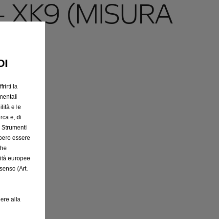
- XK9 (MISURA
30)
OI
rirti la
mentali
lità e le
rca e, di
e Strumenti
bbero essere
che
rità europee
senso (Art.
ere alla