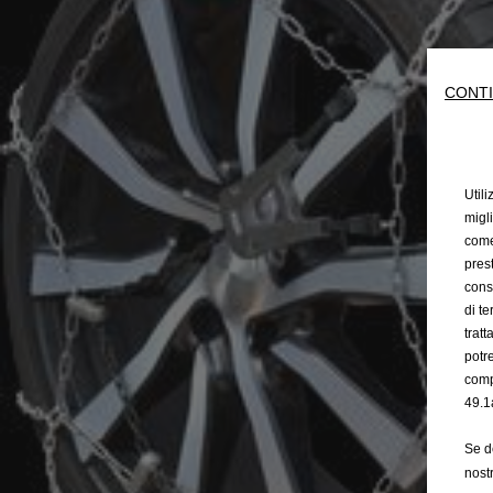
CONTI
Utili
migl
come 
prest
cons
di t
trat
potr
comp
49.1
Se d
nost