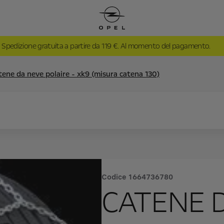
Spedizione gratuita a partire da 119 €. Al momento del pagamento.
tene da neve polaire - xk9 (misura catena 130)
Codice
1664736780
CATENE 