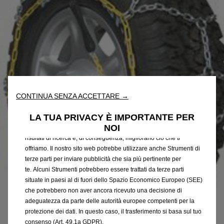
Utilizziamo cookie e/o altri strumenti di tracciamento (gli
“Strumenti”) per assicurarci di offrirti la migliore esperienza sul
CONTINUA SENZA ACCETTARE →
nostro sito web. Essi ci consentono di fornirti funzionalità
fondamentali come la sicurezza, la gestione della rete e
LA TUA PRIVACY È IMPORTANTE PER
l'accessibilità. Gli Strumenti migliorano l'usabilità e le prestazioni
NOI
attraverso varie funzioni come il riconoscimento della lingua, i
risultati di ricerca e, di conseguenza, migliorano ciò che ti
offriamo. Il nostro sito web potrebbe utilizzare anche Strumenti di
terze parti per inviare pubblicità che sia più pertinente per
te. Alcuni Strumenti potrebbero essere trattati da terze parti
situate in paesi al di fuori dello Spazio Economico Europeo (SEE)
che potrebbero non aver ancora ricevuto una decisione di
adeguatezza da parte delle autorità europee competenti per la
protezione dei dati. In questo caso, il trasferimento si basa sul tuo
consenso (Art. 49.1a GDPR).