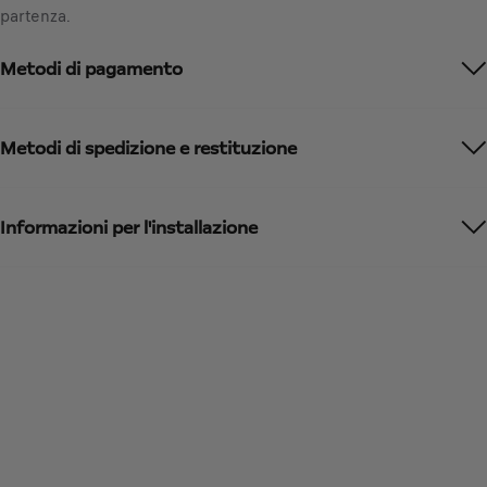
d
partenza.
€
a
I
t
Metodi di pagamento
V
e
A
d
i
t
n
Metodi di spedizione e restituzione
o
c
:
l
1
u
Informazioni per l'installazione
s
a
/
U
n
i
t
à