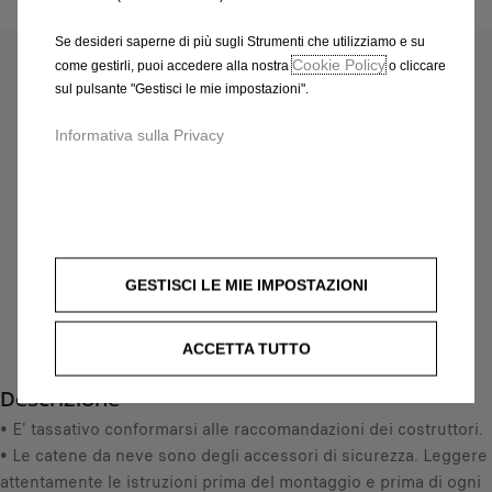
Codice
1623147680
CATENE DA NEVE POLAIRE -
Se desideri saperne di più sugli Strumenti che utilizziamo e su
Cookie Policy
come gestirli, puoi accedere alla nostra
o cliccare
XP16 (MISURA CATENA 110)
sul pulsante "Gestisci le mie impostazioni".
217,43 €
Informativa sulla Privacy
IVA inclusa/Unità
P
r
-
+
i
Q
c
AGGIUNGI AL CARRELLO
u
e
GESTISCI LE MIE IMPOSTAZIONI
a
i
Data di consegna prevista :
14/08
n
s
Compra ora, paga dopo
t
2
ACCETTA TUTTO
i
1
Descrizione
t
7
y
• E' tassativo conformarsi alle raccomandazioni dei costruttori.
,
u
• Le catene da neve sono degli accessori di sicurezza. Leggere
4
p
attentamente le istruzioni prima del montaggio e prima di ogni
3