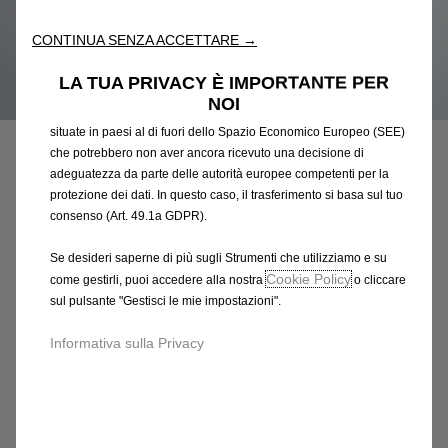
l'accessibilità. Gli Strumenti migliorano l'usabilità e le prestazioni
attraverso varie funzioni come il riconoscimento della lingua, i
CONTINUA SENZA ACCETTARE →
risultati di ricerca e, di conseguenza, migliorano ciò che ti
offriamo. Il nostro sito web potrebbe utilizzare anche Strumenti di
LA TUA PRIVACY È IMPORTANTE PER
terze parti per inviare pubblicità che sia più pertinente per
Codice
39033817
NOI
te. Alcuni Strumenti potrebbero essere trattati da terze parti
CAVO USB-C
situate in paesi al di fuori dello Spazio Economico Europeo (SEE)
che potrebbero non aver ancora ricevuto una decisione di
MASCHIO/LIGHTNING
adeguatezza da parte delle autorità europee competenti per la
protezione dei dati. In questo caso, il trasferimento si basa sul tuo
12,75 €
consenso (Art. 49.1a GDPR).
IVA inclusa/Unità
P
Se desideri saperne di più sugli Strumenti che utilizziamo e su
r
-
+
Cookie Policy
come gestirli, puoi accedere alla nostra
o cliccare
i
sul pulsante "Gestisci le mie impostazioni".
Q
Prodotto esaurito
c
u
e
AGGIUNGI AL CARRELLO
Informativa sulla Privacy
a
i
n
s
Compra ora, paga dopo
t
1
i
2