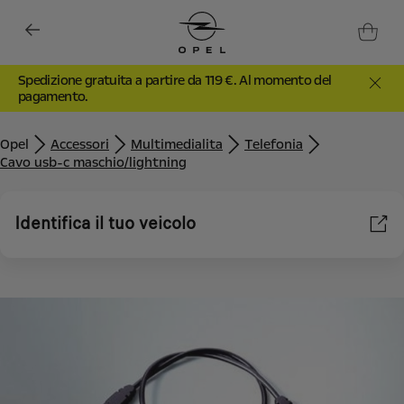
Spedizione gratuita a partire da 119 €. Al momento del
pagamento.
Opel
Accessori
Multimedialita
Telefonia
Cavo usb-c maschio/lightning
Identifica il tuo veicolo
Utilizziamo cookie e/o altri strumenti di tracciamento (gli
“Strumenti”) per assicurarci di offrirti la migliore esperienza sul
nostro sito web. Essi ci consentono di fornirti funzionalità
fondamentali come la sicurezza, la gestione della rete e