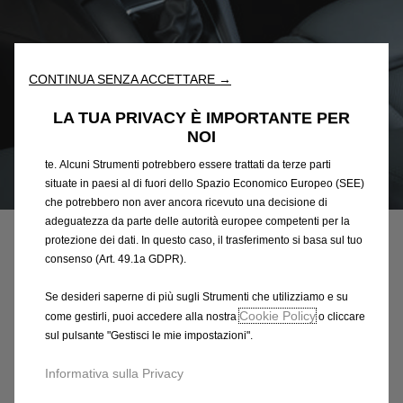
“Strumenti”) per assicurarci di offrirti la migliore esperienza sul
nostro sito web. Essi ci consentono di fornirti funzionalità
fondamentali come la sicurezza, la gestione della rete e
l'accessibilità. Gli Strumenti migliorano l'usabilità e le prestazioni
CONTINUA SENZA ACCETTARE →
attraverso varie funzioni come il riconoscimento della lingua, i
risultati di ricerca e, di conseguenza, migliorano ciò che ti
LA TUA PRIVACY È IMPORTANTE PER
offriamo. Il nostro sito web potrebbe utilizzare anche Strumenti di
NOI
terze parti per inviare pubblicità che sia più pertinente per
te. Alcuni Strumenti potrebbero essere trattati da terze parti
situate in paesi al di fuori dello Spazio Economico Europeo (SEE)
Codice
1663373980
che potrebbero non aver ancora ricevuto una decisione di
POSACENERE
adeguatezza da parte delle autorità europee competenti per la
protezione dei dati. In questo caso, il trasferimento si basa sul tuo
82,02 €
consenso (Art. 49.1a GDPR).
IVA inclusa/Unità
P
Se desideri saperne di più sugli Strumenti che utilizziamo e su
r
-
+
Cookie Policy
come gestirli, puoi accedere alla nostra
o cliccare
i
sul pulsante "Gestisci le mie impostazioni".
Q
Affrettati, sono rimasti solo pochi articoli!
c
u
e
AGGIUNGI AL CARRELLO
Informativa sulla Privacy
a
i