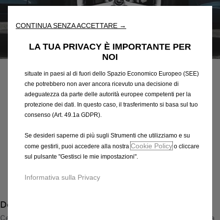
fondamentali come la sicurezza, la gestione della rete e
l'accessibilità. Gli Strumenti migliorano l'usabilità e le prestazioni
attraverso varie funzioni come il riconoscimento della lingua, i
CONTINUA SENZA ACCETTARE →
risultati di ricerca e, di conseguenza, migliorano ciò che ti
offriamo. Il nostro sito web potrebbe utilizzare anche Strumenti di
LA TUA PRIVACY È IMPORTANTE PER
Codice
13276347
terze parti per inviare pubblicità che sia più pertinente per
NOI
CERCHI IN LEGA LEGGERA
te. Alcuni Strumenti potrebbero essere trattati da terze parti
situate in paesi al di fuori dello Spazio Economico Europeo (SEE)
319,82 €
che potrebbero non aver ancora ricevuto una decisione di
IVA inclusa/Unità
adeguatezza da parte delle autorità europee competenti per la
P
protezione dei dati. In questo caso, il trasferimento si basa sul tuo
r
-
+
consenso (Art. 49.1a GDPR).
i
Q
Prodotto esaurito
c
Se desideri saperne di più sugli Strumenti che utilizziamo e su
u
e
Cookie Policy
come gestirli, puoi accedere alla nostra
o cliccare
AGGIUNGI AL CARRELLO
a
sul pulsante "Gestisci le mie impostazioni".
i
n
s
Compra ora, paga dopo
Informativa sulla Privacy
t
3
i
1
Descrizione
t
9
y
Cerchio in lega di alta qualità con disegno a 10 razze e finitura
,