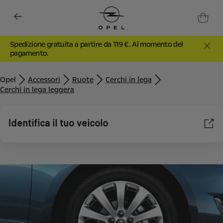
Spedizione gratuita a partire da 119 €. Al momento del
pagamento.
Opel
Accessori
Ruote
Cerchi in lega
Cerchi in lega leggera
Identifica il tuo veicolo
Utilizziamo cookie e/o altri strumenti di tracciamento (gli
“Strumenti”) per assicurarci di offrirti la migliore esperienza sul
nostro sito web. Essi ci consentono di fornirti funzionalità