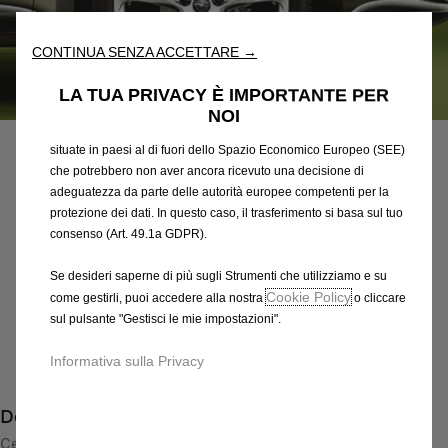
fondamentali come la sicurezza, la gestione della rete e
l'accessibilità. Gli Strumenti migliorano l'usabilità e le prestazioni
attraverso varie funzioni come il riconoscimento della lingua, i
CONTINUA SENZA ACCETTARE →
risultati di ricerca e, di conseguenza, migliorano ciò che ti
offriamo. Il nostro sito web potrebbe utilizzare anche Strumenti di
LA TUA PRIVACY È IMPORTANTE PER
Codice
13276367
terze parti per inviare pubblicità che sia più pertinente per
NOI
CERCHI IN LEGA LEGGERA
te. Alcuni Strumenti potrebbero essere trattati da terze parti
situate in paesi al di fuori dello Spazio Economico Europeo (SEE)
596,36 €
che potrebbero non aver ancora ricevuto una decisione di
IVA inclusa/Unità
adeguatezza da parte delle autorità europee competenti per la
P
protezione dei dati. In questo caso, il trasferimento si basa sul tuo
r
-
+
consenso (Art. 49.1a GDPR).
i
Q
Prodotto esaurito
c
Se desideri saperne di più sugli Strumenti che utilizziamo e su
u
e
Cookie Policy
come gestirli, puoi accedere alla nostra
o cliccare
AGGIUNGI AL CARRELLO
a
sul pulsante "Gestisci le mie impostazioni".
i
n
s
Compra ora, paga dopo
Informativa sulla Privacy
t
5
i
9
Descrizione
t
6
y
Cerchio in lega di alta qualità con disegno a 5 razze e finitura
,