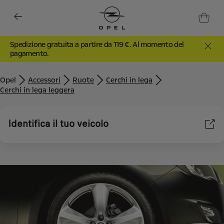
Spedizione gratuita a partire da 119 €. Al momento del
pagamento.
Opel
Accessori
Ruote
Cerchi in lega
Cerchi in lega leggera
Identifica il tuo veicolo
Utilizziamo cookie e/o altri strumenti di tracciamento (gli
“Strumenti”) per assicurarci di offrirti la migliore esperienza sul
nostro sito web. Essi ci consentono di fornirti funzionalità