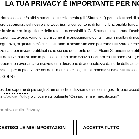
LA TUA PRIVACY È IMPORTANTE PER N
436,00 €
IVA inclusa/Unità
P
zziamo cookie e/o altri strumenti di tracciamento (gli “Strumenti”) per assicurarci di off
r
-
+
Prodotto esau
iore esperienza sul nostro sito web. Essi ci consentono di fornirti funzionalità fonda
i
la sicurezza, la gestione della rete e l'accessibilità. Gli Strumenti migliorano l'usabi
Q
c
azioni attraverso varie funzioni come il riconoscimento della lingua, i risultati di rice
A
u
eguenza, migliorano ciò che ti offriamo. Il nostro sito web potrebbe utilizzare anch
e
a
erze parti per inviare pubblicità che sia più pertinente per te. Alcuni Strumenti potre
i
Compra ora, paga dopo
tati da terze parti situate in paesi al di fuori dello Spazio Economico Europeo (SEE) 
n
s
ebbero non aver ancora ricevuto una decisione di adeguatezza da parte delle auto
t
4
etenti per la protezione dei dati. In questo caso, il trasferimento si basa sul tuo con
i
3
a GDPR).
t
6
one Silver.
y
,
esideri saperne di più sugli Strumenti che utilizziamo e su come gestirli, puoi acced
u
Cookie Policy
0
ra
o cliccare sul pulsante "Gestisci le mie impostazioni".
p
0
rmativa sulla Privacy
d
€
te.
a
I
t
V
GESTISCI LE MIE IMPOSTAZIONI
ACCETTA TUTTO
e
A