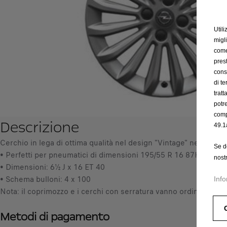
Utili
migl
come 
prest
cons
di t
trat
potr
comp
Descrizione
49.1
Cerchio in lega di ottima qualità nel design "Vintage" nella versi
Se d
• Perfetti per pneumatici di dimensioni 195/55 R 16 87H
nost
• Dimensioni: 6½ J x 16 ET 40
• Schema bulloni: 4 x 100
Info
Nota: il coprimozzo e i cerchi con serratura vanno ordinati a par
Metodi di pagamento