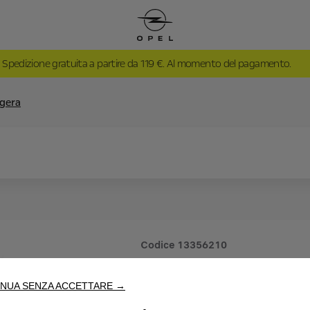
Spedizione gratuita a partire da 119 €. Al momento del pagamento.
ggera
Codice
13356210
CERCHI I
NUA SENZA ACCETTARE →