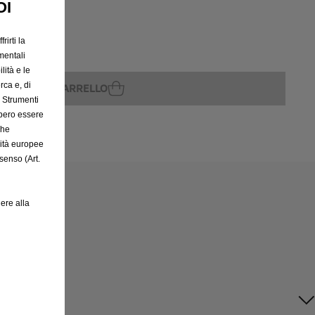
OI
rirti la
rito
mentali
lità e le
rca e, di
GGIUNGI AL CARRELLO
e Strumenti
bbero essere
che
rità europee
senso (Art.
ere alla