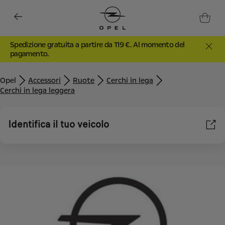
Spedizione gratuita a partire da 119 €. Al momento del
pagamento.
Opel
Accessori
Ruote
Cerchi in lega
Cerchi in lega leggera
Identifica il tuo veicolo
Utilizziamo cookie e/o altri strumenti di tracciamento (gli
“Strumenti”) per assicurarci di offrirti la migliore esperienza sul
nostro sito web. Essi ci consentono di fornirti funzionalità