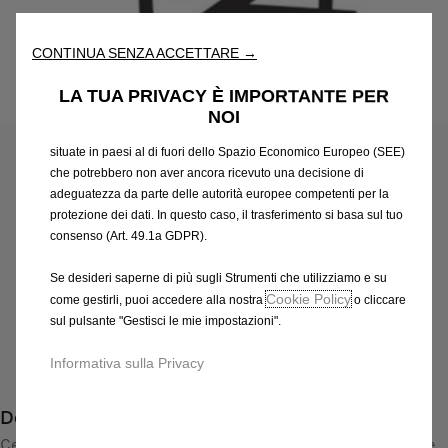
fondamentali come la sicurezza, la gestione della rete e
l'accessibilità. Gli Strumenti migliorano l'usabilità e le prestazioni
attraverso varie funzioni come il riconoscimento della lingua, i
CONTINUA SENZA ACCETTARE →
risultati di ricerca e, di conseguenza, migliorano ciò che ti
offriamo. Il nostro sito web potrebbe utilizzare anche Strumenti di
LA TUA PRIVACY È IMPORTANTE PER
Codice
13393533
terze parti per inviare pubblicità che sia più pertinente per
NOI
CERCHI IN LEGA LEGGERA
te. Alcuni Strumenti potrebbero essere trattati da terze parti
situate in paesi al di fuori dello Spazio Economico Europeo (SEE)
494,03 €
che potrebbero non aver ancora ricevuto una decisione di
IVA inclusa/Unità
adeguatezza da parte delle autorità europee competenti per la
P
protezione dei dati. In questo caso, il trasferimento si basa sul tuo
r
-
+
consenso (Art. 49.1a GDPR).
i
Q
Prodotto esaurito
c
Se desideri saperne di più sugli Strumenti che utilizziamo e su
u
e
Cookie Policy
come gestirli, puoi accedere alla nostra
o cliccare
AGGIUNGI AL CARRELLO
a
sul pulsante "Gestisci le mie impostazioni".
i
n
s
Compra ora, paga dopo
Informativa sulla Privacy
t
4
i
9
Descrizione
t
4
y
Cerchio in lega di alta qualità con disegno a 10 razze doppie e
,