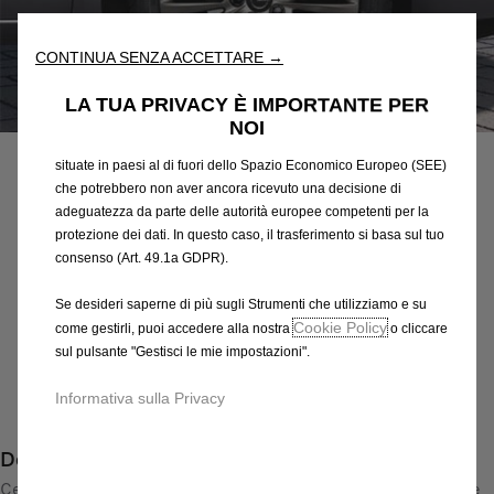
fondamentali come la sicurezza, la gestione della rete e
l'accessibilità. Gli Strumenti migliorano l'usabilità e le prestazioni
attraverso varie funzioni come il riconoscimento della lingua, i
CONTINUA SENZA ACCETTARE →
risultati di ricerca e, di conseguenza, migliorano ciò che ti
offriamo. Il nostro sito web potrebbe utilizzare anche Strumenti di
LA TUA PRIVACY È IMPORTANTE PER
Codice
13409762
terze parti per inviare pubblicità che sia più pertinente per
NOI
CERCHI IN LEGA LEGGERA
te. Alcuni Strumenti potrebbero essere trattati da terze parti
situate in paesi al di fuori dello Spazio Economico Europeo (SEE)
349,30 €
che potrebbero non aver ancora ricevuto una decisione di
IVA inclusa/Unità
adeguatezza da parte delle autorità europee competenti per la
P
protezione dei dati. In questo caso, il trasferimento si basa sul tuo
r
-
+
consenso (Art. 49.1a GDPR).
i
Q
Prodotto esaurito
c
Se desideri saperne di più sugli Strumenti che utilizziamo e su
u
e
Cookie Policy
come gestirli, puoi accedere alla nostra
o cliccare
AGGIUNGI AL CARRELLO
a
sul pulsante "Gestisci le mie impostazioni".
i
n
s
Compra ora, paga dopo
Informativa sulla Privacy
t
3
i
4
Descrizione
t
9
y
Cerchio in lega di alta qualità con disegno a 10 razze doppie e
,