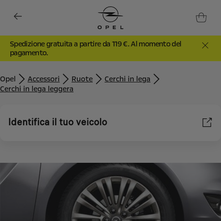
Spedizione gratuita a partire da 119 €. Al momento del
pagamento.
Opel
Accessori
Ruote
Cerchi in lega
Cerchi in lega leggera
Identifica il tuo veicolo
Utilizziamo cookie e/o altri strumenti di tracciamento (gli
“Strumenti”) per assicurarci di offrirti la migliore esperienza sul
nostro sito web. Essi ci consentono di fornirti funzionalità