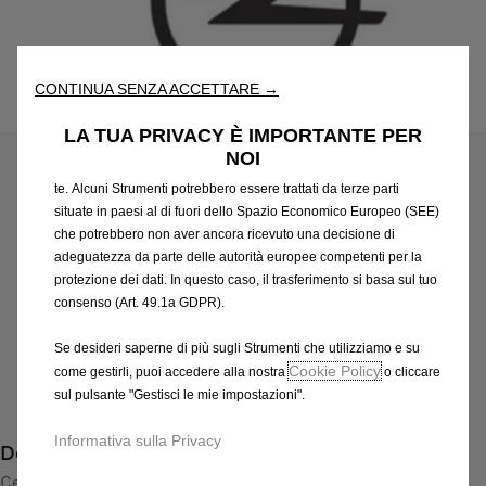
“Strumenti”) per assicurarci di offrirti la migliore esperienza sul
nostro sito web. Essi ci consentono di fornirti funzionalità
fondamentali come la sicurezza, la gestione della rete e
l'accessibilità. Gli Strumenti migliorano l'usabilità e le prestazioni
CONTINUA SENZA ACCETTARE →
attraverso varie funzioni come il riconoscimento della lingua, i
Codice
13445441
risultati di ricerca e, di conseguenza, migliorano ciò che ti
CERCHI IN LEGA LEGGERA
LA TUA PRIVACY È IMPORTANTE PER
offriamo. Il nostro sito web potrebbe utilizzare anche Strumenti di
NOI
terze parti per inviare pubblicità che sia più pertinente per
474,78 €
te. Alcuni Strumenti potrebbero essere trattati da terze parti
IVA inclusa/Unità
situate in paesi al di fuori dello Spazio Economico Europeo (SEE)
P
che potrebbero non aver ancora ricevuto una decisione di
r
-
+
adeguatezza da parte delle autorità europee competenti per la
i
protezione dei dati. In questo caso, il trasferimento si basa sul tuo
Q
Prodotto esaurito
c
consenso (Art. 49.1a GDPR).
u
e
AGGIUNGI AL CARRELLO
a
Se desideri saperne di più sugli Strumenti che utilizziamo e su
i
n
Cookie Policy
come gestirli, puoi accedere alla nostra
o cliccare
s
Compra ora, paga dopo
t
sul pulsante "Gestisci le mie impostazioni".
4
i
7
Informativa sulla Privacy
Descrizione
t
4
y
Cerchio in lega Opel, di alta espressione sportiva, faranno
,