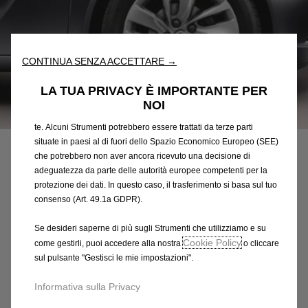
“Strumenti”) per assicurarci di offrirti la migliore esperienza sul
nostro sito web. Essi ci consentono di fornirti funzionalità
fondamentali come la sicurezza, la gestione della rete e
l'accessibilità. Gli Strumenti migliorano l'usabilità e le prestazioni
CONTINUA SENZA ACCETTARE →
attraverso varie funzioni come il riconoscimento della lingua, i
risultati di ricerca e, di conseguenza, migliorano ciò che ti
LA TUA PRIVACY È IMPORTANTE PER
offriamo. Il nostro sito web potrebbe utilizzare anche Strumenti di
NOI
Codice
13446500
terze parti per inviare pubblicità che sia più pertinente per
te. Alcuni Strumenti potrebbero essere trattati da terze parti
CERCHI IN LEGA LEGGERA
situate in paesi al di fuori dello Spazio Economico Europeo (SEE)
che potrebbero non aver ancora ricevuto una decisione di
333,69 €
IVA inclusa/Unità
adeguatezza da parte delle autorità europee competenti per la
P
protezione dei dati. In questo caso, il trasferimento si basa sul tuo
consenso (Art. 49.1a GDPR).
r
-
+
i
Se desideri saperne di più sugli Strumenti che utilizziamo e su
Q
Prodotto esaurito
c
Cookie Policy
come gestirli, puoi accedere alla nostra
o cliccare
u
e
AGGIUNGI AL CARRELLO
sul pulsante "Gestisci le mie impostazioni".
a
i
n
s
Informativa sulla Privacy
Compra ora, paga dopo
t
3