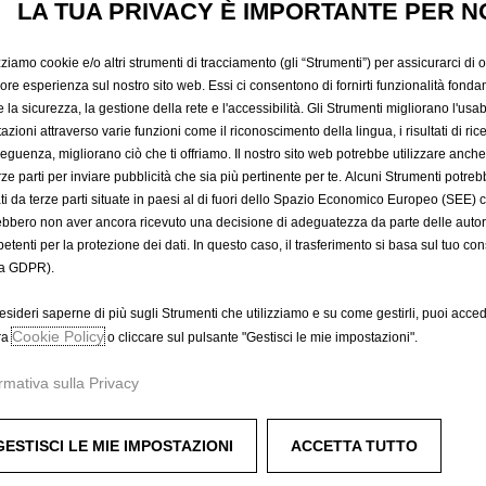
LA TUA PRIVACY È IMPORTANTE PER N
391,79 €
IVA inclusa/Unità
P
zziamo cookie e/o altri strumenti di tracciamento (gli “Strumenti”) per assicurarci di off
r
-
+
Prodotto esau
iore esperienza sul nostro sito web. Essi ci consentono di fornirti funzionalità fonda
i
la sicurezza, la gestione della rete e l'accessibilità. Gli Strumenti migliorano l'usabi
Q
c
azioni attraverso varie funzioni come il riconoscimento della lingua, i risultati di rice
A
u
eguenza, migliorano ciò che ti offriamo. Il nostro sito web potrebbe utilizzare anch
e
a
erze parti per inviare pubblicità che sia più pertinente per te. Alcuni Strumenti potre
i
Compra ora, paga dopo
tati da terze parti situate in paesi al di fuori dello Spazio Economico Europeo (SEE) 
n
s
ebbero non aver ancora ricevuto una decisione di adeguatezza da parte delle auto
t
3
etenti per la protezione dei dati. In questo caso, il trasferimento si basa sul tuo con
i
9
a GDPR).
t
1
ppie e finitura argento.
y
,
esideri saperne di più sugli Strumenti che utilizziamo e su come gestirli, puoi acced
u
Cookie Policy
7
ra
o cliccare sul pulsante "Gestisci le mie impostazioni".
p
9
rmativa sulla Privacy
d
€
dinati a parte.
a
I
t
V
GESTISCI LE MIE IMPOSTAZIONI
ACCETTA TUTTO
e
A