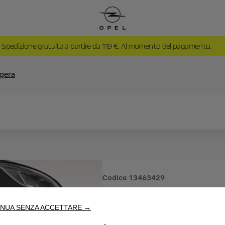
Spedizione gratuita a partire da 119 €. Al momento del pagamento.
ggera
Codice
13463429
CERCHI I
NUA SENZA ACCETTARE →