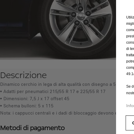
Utili
migl
come 
prest
cons
di t
trat
potr
comp
Descrizione
49.1
Dinamico cerchio in lega di alta qualità con disegno a 5 razze do
Se d
• Adatti per pneumatici 215/55 R 17 e 225/55 R 17
nost
• Dimensioni: 7,5 J x 17 offset 45
• Schema bulloni: 5 x 115
Info
Nota: i cappucci centrali e i dadi di bloccaggio devono essere or
Metodi di pagamento