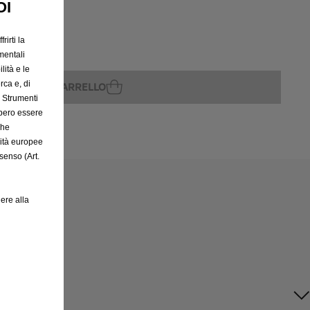
OI
rirti la
rito
mentali
lità e le
rca e, di
GGIUNGI AL CARRELLO
e Strumenti
bbero essere
che
rità europee
senso (Art.
ere alla