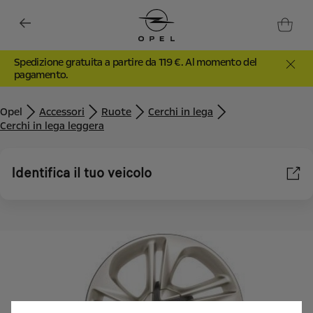
Spedizione gratuita a partire da 119 €. Al momento del
pagamento.
Opel
Accessori
Ruote
Cerchi in lega
Cerchi in lega leggera
Identifica il tuo veicolo
Utilizziamo cookie e/o altri strumenti di tracciamento (gli
“Strumenti”) per assicurarci di offrirti la migliore esperienza sul
nostro sito web. Essi ci consentono di fornirti funzionalità
fondamentali come la sicurezza, la gestione della rete e
l'accessibilità. Gli Strumenti migliorano l'usabilità e le prestazioni