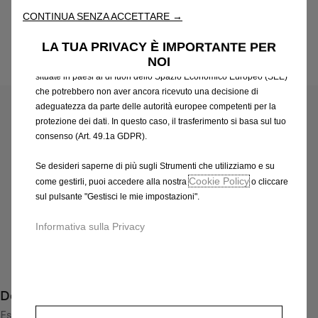
attraverso varie funzioni come il riconoscimento della lingua, i
CONTINUA SENZA ACCETTARE →
risultati di ricerca e, di conseguenza, migliorano ciò che ti
offriamo. Il nostro sito web potrebbe utilizzare anche Strumenti di
LA TUA PRIVACY È IMPORTANTE PER
terze parti per inviare pubblicità che sia più pertinente per
NOI
te. Alcuni Strumenti potrebbero essere trattati da terze parti
Codice
13493561
situate in paesi al di fuori dello Spazio Economico Europeo (SEE)
CERCHI IN LEGA LEGGERA
che potrebbero non aver ancora ricevuto una decisione di
adeguatezza da parte delle autorità europee competenti per la
420,39 €
protezione dei dati. In questo caso, il trasferimento si basa sul tuo
IVA inclusa/Unità
consenso (Art. 49.1a GDPR).
P
r
-
+
Se desideri saperne di più sugli Strumenti che utilizziamo e su
i
Cookie Policy
come gestirli, puoi accedere alla nostra
o cliccare
Q
Prodotto esaurito
c
sul pulsante "Gestisci le mie impostazioni".
u
e
AGGIUNGI AL CARRELLO
a
Informativa sulla Privacy
i
n
s
Compra ora, paga dopo
t
4
i
2
Descrizione
t
0
y
Espressivo e particolare cerchio in lega leggera in design a 5
,