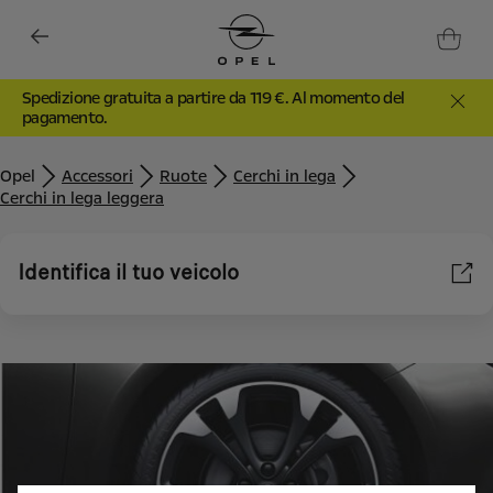
Spedizione gratuita a partire da 119 €. Al momento del
pagamento.
Opel
Accessori
Ruote
Cerchi in lega
Cerchi in lega leggera
Identifica il tuo veicolo
Utilizziamo cookie e/o altri strumenti di tracciamento (gli
“Strumenti”) per assicurarci di offrirti la migliore esperienza sul
nostro sito web. Essi ci consentono di fornirti funzionalità
fondamentali come la sicurezza, la gestione della rete e
l'accessibilità. Gli Strumenti migliorano l'usabilità e le prestazioni