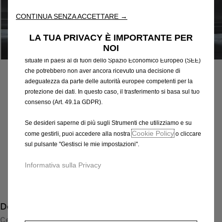
attraverso varie funzioni come il riconoscimento della lingua, i
CONTINUA SENZA ACCETTARE →
risultati di ricerca e, di conseguenza, migliorano ciò che ti
offriamo. Il nostro sito web potrebbe utilizzare anche Strumenti di
LA TUA PRIVACY È IMPORTANTE PER
terze parti per inviare pubblicità che sia più pertinente per
NOI
Codice
39003341
te. Alcuni Strumenti potrebbero essere trattati da terze parti
CERCHI IN LEGA LEGGERA
situate in paesi al di fuori dello Spazio Economico Europeo (SEE)
che potrebbero non aver ancora ricevuto una decisione di
adeguatezza da parte delle autorità europee competenti per la
828,61 €
IVA inclusa/Unità
protezione dei dati. In questo caso, il trasferimento si basa sul tuo
P
consenso (Art. 49.1a GDPR).
r
-
+
Se desideri saperne di più sugli Strumenti che utilizziamo e su
i
Q
Prodotto esaurito
Cookie Policy
come gestirli, puoi accedere alla nostra
o cliccare
c
u
sul pulsante "Gestisci le mie impostazioni".
e
AGGIUNGI AL CARRELLO
a
i
Informativa sulla Privacy
n
s
Compra ora, paga dopo
t
8
i
2
Descrizione
t
8
y
Cerchio in lega d'alta qualità speciali con designo a 5 razze
,