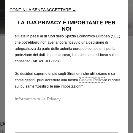
attraverso varie funzioni come il riconoscimento della lingua, i
CONTINUA SENZA ACCETTARE →
risultati di ricerca e, di conseguenza, migliorano ciò che ti
offriamo. Il nostro sito web potrebbe utilizzare anche Strumenti di
LA TUA PRIVACY È IMPORTANTE PER
terze parti per inviare pubblicità che sia più pertinente per
NOI
Codice
39076883
te. Alcuni Strumenti potrebbero essere trattati da terze parti
CERCHI IN LEGA LEGGERA
situate in paesi al di fuori dello Spazio Economico Europeo (SEE)
che potrebbero non aver ancora ricevuto una decisione di
adeguatezza da parte delle autorità europee competenti per la
436,00 €
IVA inclusa/Unità
protezione dei dati. In questo caso, il trasferimento si basa sul tuo
P
consenso (Art. 49.1a GDPR).
r
-
+
Se desideri saperne di più sugli Strumenti che utilizziamo e su
i
Q
Prodotto esaurito
Cookie Policy
come gestirli, puoi accedere alla nostra
o cliccare
c
u
sul pulsante "Gestisci le mie impostazioni".
e
AGGIUNGI AL CARRELLO
a
i
Informativa sulla Privacy
n
s
Compra ora, paga dopo
t
4
i
3
Descrizione
t
6
y
Design sportivo di alta qualità con disegno a 15 razze con
,