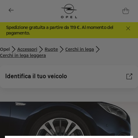
Spedizione gratuita a partire da 119 €. Al momento del
pagamento.
Opel
Accessori
Ruote
Cerchi in lega
Cerchi in lega leggera
Identifica il tuo veicolo
Utilizziamo cookie e/o altri strumenti di tracciamento (gli
“Strumenti”) per assicurarci di offrirti la migliore esperienza sul
nostro sito web. Essi ci consentono di fornirti funzionalità
fondamentali come la sicurezza, la gestione della rete e
l'accessibilità. Gli Strumenti migliorano l'usabilità e le prestazioni