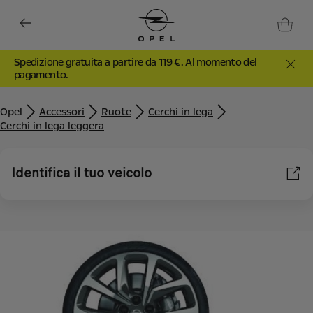
Spedizione gratuita a partire da 119 €. Al momento del
pagamento.
Opel
Accessori
Ruote
Cerchi in lega
Cerchi in lega leggera
Identifica il tuo veicolo
Utilizziamo cookie e/o altri strumenti di tracciamento (gli
“Strumenti”) per assicurarci di offrirti la migliore esperienza sul
nostro sito web. Essi ci consentono di fornirti funzionalità
fondamentali come la sicurezza, la gestione della rete e