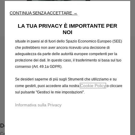
l'accessibilità. Gli Strumenti migliorano l'usabilità e le prestazioni
attraverso varie funzioni come il riconoscimento della lingua, i
CONTINUA SENZA ACCETTARE →
risultati di ricerca e, di conseguenza, migliorano ciò che ti
offriamo. Il nostro sito web potrebbe utilizzare anche Strumenti di
LA TUA PRIVACY È IMPORTANTE PER
terze parti per inviare pubblicità che sia più pertinente per
Codice
39207788
NOI
te. Alcuni Strumenti potrebbero essere trattati da terze parti
CERCHI IN LEGA LEGGERA
situate in paesi al di fuori dello Spazio Economico Europeo (SEE)
che potrebbero non aver ancora ricevuto una decisione di
858,68 €
IVA inclusa/Unità
adeguatezza da parte delle autorità europee competenti per la
protezione dei dati. In questo caso, il trasferimento si basa sul tuo
P
consenso (Art. 49.1a GDPR).
r
-
+
i
Se desideri saperne di più sugli Strumenti che utilizziamo e su
Q
Prodotto esaurito
c
Cookie Policy
come gestirli, puoi accedere alla nostra
o cliccare
u
e
AGGIUNGI AL CARRELLO
sul pulsante "Gestisci le mie impostazioni".
a
i
n
s
Informativa sulla Privacy
Compra ora, paga dopo
t
8
i
5
Descrizione
t
8
y
Cerchio in lega di alta qualità:
,