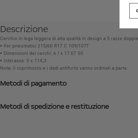
Descrizione
Cerchio in lega leggera di alta qualità in design a 5 razze doppie
• Per pneumatici 215/60 R17 C 109/107T
• Dimensioni dei cerchi: 6 J x 17 ET 50
• Interasse: 5 x 114,3
Nota: il coprimozzo e i dadi antifurto vanno ordinati a parte.
Metodi di pagamento
Metodi di spedizione e restituzione