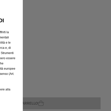
OI
rito
rirti la
mentali
lità e le
rca e, di
e Strumenti
bbero essere
che
rità europee
senso (Art.
ere alla
GGIUNGI AL CARRELLO