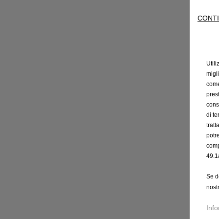
CONTI
Utili
migl
come 
prest
cons
di t
trat
potr
comp
49.1
Se d
nost
Info