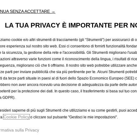
304,22 €
IVA inclusa/Unità
NUA SENZA ACCETTARE →
P
r
-
+
LA TUA PRIVACY È IMPORTANTE PER N
Prodotto esau
i
Q
c
zziamo cookie e/o altri strumenti di tracciamento (gli “Strumenti”) per assicurarci di off
u
e
iore esperienza sul nostro sito web. Essi ci consentono di fornirti funzionalità fonda
a
i
la sicurezza, la gestione della rete e l'accessibilità. Gli Strumenti migliorano l'usabi
n
s
azioni attraverso varie funzioni come il riconoscimento della lingua, i risultati di rice
t
eguenza, migliorano ciò che ti offriamo. Il nostro sito web potrebbe utilizzare anch
3
i
erze parti per inviare pubblicità che sia più pertinente per te. Alcuni Strumenti potre
0
tati da terze parti situate in paesi al di fuori dello Spazio Economico Europeo (SEE) 
t
4
ebbero non aver ancora ricevuto una decisione di adeguatezza da parte delle auto
y
,
etenti per la protezione dei dati. In questo caso, il trasferimento si basa sul tuo con
u
2
a GDPR).
p
2
d
€
esideri saperne di più sugli Strumenti che utilizziamo e su come gestirli, puoi acced
a
Cookie Policy
I
ra
o cliccare sul pulsante "Gestisci le mie impostazioni".
t
V
A
rmativa sulla Privacy
e
A