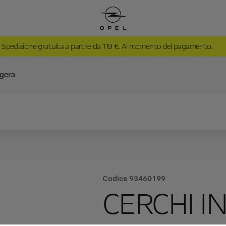
Spedizione gratuita a partire da 119 €. Al momento del pagamento.
ggera
Codice
93460199
CERCHI I