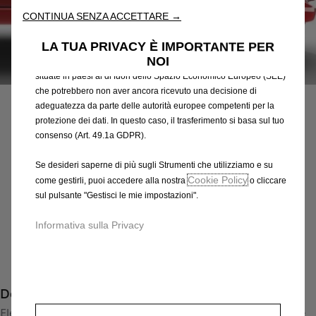
attraverso varie funzioni come il riconoscimento della lingua, i
CONTINUA SENZA ACCETTARE →
risultati di ricerca e, di conseguenza, migliorano ciò che ti
offriamo. Il nostro sito web potrebbe utilizzare anche Strumenti di
LA TUA PRIVACY È IMPORTANTE PER
terze parti per inviare pubblicità che sia più pertinente per
NOI
te. Alcuni Strumenti potrebbero essere trattati da terze parti
Codice
95192368
situate in paesi al di fuori dello Spazio Economico Europeo (SEE)
CERCHI IN LEGA LEGGERA
che potrebbero non aver ancora ricevuto una decisione di
adeguatezza da parte delle autorità europee competenti per la
410,40 €
protezione dei dati. In questo caso, il trasferimento si basa sul tuo
IVA inclusa/Unità
consenso (Art. 49.1a GDPR).
P
r
-
+
Se desideri saperne di più sugli Strumenti che utilizziamo e su
i
Cookie Policy
come gestirli, puoi accedere alla nostra
o cliccare
Q
Prodotto esaurito
c
sul pulsante "Gestisci le mie impostazioni".
u
e
AGGIUNGI AL CARRELLO
a
Informativa sulla Privacy
i
n
s
Compra ora, paga dopo
t
4
i
1
Descrizione
t
0
y
Elegante e incisivo cerchio in lega leggera in design a 4 razze
,