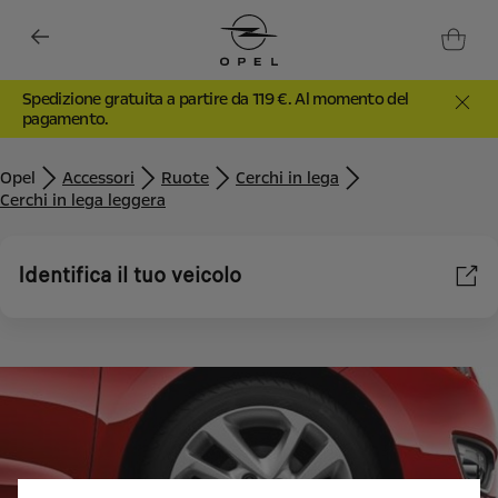
Spedizione gratuita a partire da 119 €. Al momento del
pagamento.
Opel
Accessori
Ruote
Cerchi in lega
Cerchi in lega leggera
Identifica il tuo veicolo
Utilizziamo cookie e/o altri strumenti di tracciamento (gli
“Strumenti”) per assicurarci di offrirti la migliore esperienza sul
nostro sito web. Essi ci consentono di fornirti funzionalità
fondamentali come la sicurezza, la gestione della rete e
l'accessibilità. Gli Strumenti migliorano l'usabilità e le prestazioni