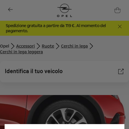
Spedizione gratuita a partire da 119 €. Al momento del
pagamento.
Opel
Accessori
Ruote
Cerchi in lega
Cerchi in lega leggera
Identifica il tuo veicolo
Utilizziamo cookie e/o altri strumenti di tracciamento (gli
“Strumenti”) per assicurarci di offrirti la migliore esperienza sul
nostro sito web. Essi ci consentono di fornirti funzionalità
fondamentali come la sicurezza, la gestione della rete e
l'accessibilità. Gli Strumenti migliorano l'usabilità e le prestazioni