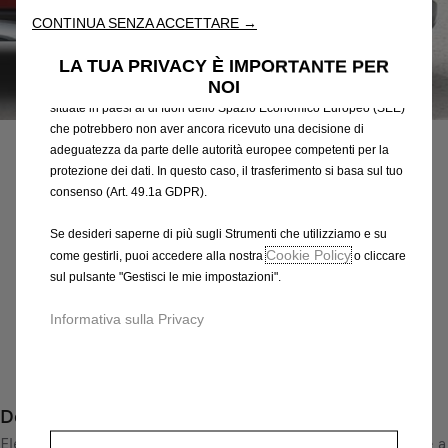
attraverso varie funzioni come il riconoscimento della lingua, i
CONTINUA SENZA ACCETTARE →
risultati di ricerca e, di conseguenza, migliorano ciò che ti
offriamo. Il nostro sito web potrebbe utilizzare anche Strumenti di
LA TUA PRIVACY È IMPORTANTE PER
terze parti per inviare pubblicità che sia più pertinente per
NOI
te. Alcuni Strumenti potrebbero essere trattati da terze parti
Codice
95392967
situate in paesi al di fuori dello Spazio Economico Europeo (SEE)
CERCHI IN LEGA LEGGERA
che potrebbero non aver ancora ricevuto una decisione di
adeguatezza da parte delle autorità europee competenti per la
292,10 €
protezione dei dati. In questo caso, il trasferimento si basa sul tuo
IVA inclusa/Unità
consenso (Art. 49.1a GDPR).
P
r
-
+
Se desideri saperne di più sugli Strumenti che utilizziamo e su
i
Cookie Policy
come gestirli, puoi accedere alla nostra
o cliccare
Q
Prodotto esaurito
c
sul pulsante "Gestisci le mie impostazioni".
u
e
AGGIUNGI AL CARRELLO
a
Informativa sulla Privacy
i
n
s
Compra ora, paga dopo
t
2
i
9
Descrizione
t
2
y
Elegante e incisivo cerchio in lega leggera in design a 5 razze a
,