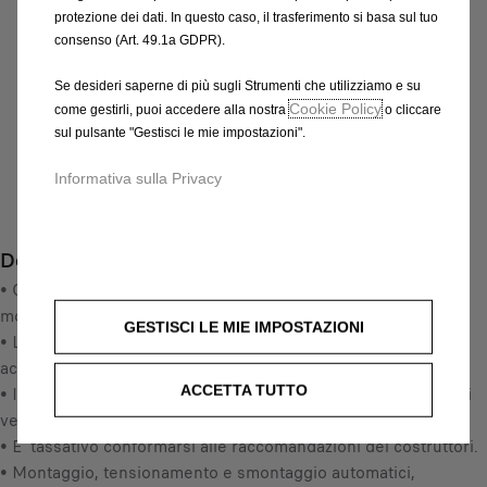
IVA inclusa/Unità
protezione dei dati. In questo caso, il trasferimento si basa sul tuo
P
consenso (Art. 49.1a GDPR).
r
-
+
i
Se desideri saperne di più sugli Strumenti che utilizziamo e su
Q
c
Cookie Policy
AGGIUNGI AL CARRELLO
come gestirli, puoi accedere alla nostra
o cliccare
u
e
sul pulsante "Gestisci le mie impostazioni".
a
i
Data di consegna prevista :
14/08
n
Informativa sulla Privacy
s
Compra ora, paga dopo
t
1
i
7
Descrizione
t
2
y
• Consigliamo di leggere attentamente le istruzioni prima del
,
u
montaggio, e di farlo prima della partenza.
6
GESTISCI LE MIE IMPOSTAZIONI
p
• Le calze da neve metalliche antislittamento sono degli
1
d
accessori di sicurezza.
€
a
ACCETTA TUTTO
• Il Polaire Steel Sock è un involucro metallico che si adatta ai
I
t
veicoli con catenatura particolare
V
e
• E' tassativo conformarsi alle raccomandazioni dei costruttori.
A
d
• Montaggio, tensionamento e smontaggio automatici,
i