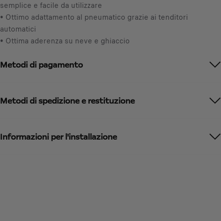
t
semplice e facile da utilizzare
n
o
• Ottimo adattamento al pneumatico grazie ai tenditori
c
:
automatici
l
1
• Ottima aderenza su neve e ghiaccio
u
s
Metodi di pagamento
a
/
U
n
Metodi di spedizione e restituzione
i
t
à
Informazioni per l'installazione