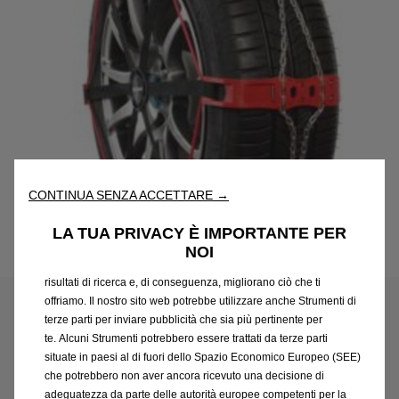
Utilizziamo cookie e/o altri strumenti di tracciamento (gli
“Strumenti”) per assicurarci di offrirti la migliore esperienza sul
CONTINUA SENZA ACCETTARE →
nostro sito web. Essi ci consentono di fornirti funzionalità
fondamentali come la sicurezza, la gestione della rete e
LA TUA PRIVACY È IMPORTANTE PER
l'accessibilità. Gli Strumenti migliorano l'usabilità e le prestazioni
NOI
Codice
1664734980
attraverso varie funzioni come il riconoscimento della lingua, i
CATENE DA NEVE POLAIRE -
risultati di ricerca e, di conseguenza, migliorano ciò che ti
offriamo. Il nostro sito web potrebbe utilizzare anche Strumenti di
STEEL SOCK (MISURA
terze parti per inviare pubblicità che sia più pertinente per
te. Alcuni Strumenti potrebbero essere trattati da terze parti
CATENA 0074-PSSA)
situate in paesi al di fuori dello Spazio Economico Europeo (SEE)
che potrebbero non aver ancora ricevuto una decisione di
172,61 €
adeguatezza da parte delle autorità europee competenti per la