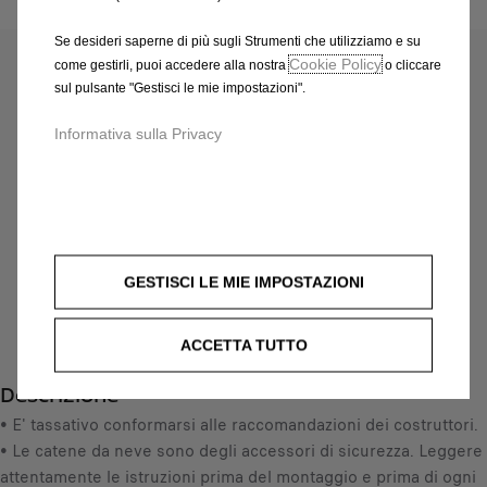
Codice
1623147680
CATENE DA NEVE POLAIRE -
Se desideri saperne di più sugli Strumenti che utilizziamo e su
Cookie Policy
come gestirli, puoi accedere alla nostra
o cliccare
XP16 (MISURA CATENA 110)
sul pulsante "Gestisci le mie impostazioni".
217,43 €
Informativa sulla Privacy
IVA inclusa/Unità
P
r
-
+
i
Q
c
AGGIUNGI AL CARRELLO
u
e
GESTISCI LE MIE IMPOSTAZIONI
a
i
Data di consegna prevista :
17/08
n
s
Compra ora, paga dopo
t
2
ACCETTA TUTTO
i
1
Descrizione
t
7
y
• E' tassativo conformarsi alle raccomandazioni dei costruttori.
,
u
• Le catene da neve sono degli accessori di sicurezza. Leggere
4
p
attentamente le istruzioni prima del montaggio e prima di ogni
3