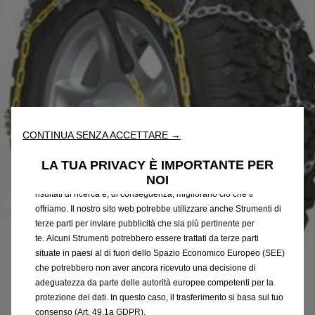
Utilizziamo cookie e/o altri strumenti di tracciamento (gli
“Strumenti”) per assicurarci di offrirti la migliore esperienza sul
CONTINUA SENZA ACCETTARE →
nostro sito web. Essi ci consentono di fornirti funzionalità
fondamentali come la sicurezza, la gestione della rete e
LA TUA PRIVACY È IMPORTANTE PER
l'accessibilità. Gli Strumenti migliorano l'usabilità e le prestazioni
NOI
attraverso varie funzioni come il riconoscimento della lingua, i
risultati di ricerca e, di conseguenza, migliorano ciò che ti
offriamo. Il nostro sito web potrebbe utilizzare anche Strumenti di
terze parti per inviare pubblicità che sia più pertinente per
te. Alcuni Strumenti potrebbero essere trattati da terze parti
situate in paesi al di fuori dello Spazio Economico Europeo (SEE)
che potrebbero non aver ancora ricevuto una decisione di
adeguatezza da parte delle autorità europee competenti per la
protezione dei dati. In questo caso, il trasferimento si basa sul tuo
consenso (Art. 49.1a GDPR).