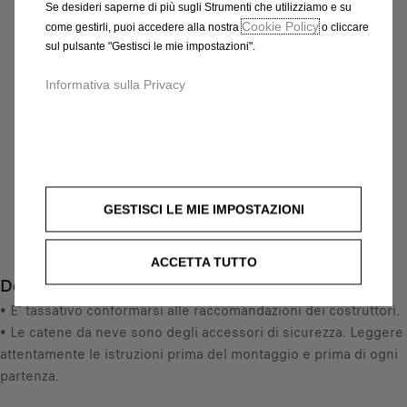
Se desideri saperne di più sugli Strumenti che utilizziamo e su
XP9 (MISURA CATENA 090)
Cookie Policy
come gestirli, puoi accedere alla nostra
o cliccare
sul pulsante "Gestisci le mie impostazioni".
75,97 €
IVA inclusa/Unità
Informativa sulla Privacy
P
r
-
+
i
Q
c
AGGIUNGI AL CARRELLO
u
e
a
i
Data di consegna prevista :
17/08
GESTISCI LE MIE IMPOSTAZIONI
n
s
Compra ora, paga dopo
t
7
i
ACCETTA TUTTO
5
Descrizione
t
,
y
• E' tassativo conformarsi alle raccomandazioni dei costruttori.
9
u
• Le catene da neve sono degli accessori di sicurezza. Leggere
7
p
attentamente le istruzioni prima del montaggio e prima di ogni
€
d
partenza.
I
a
V