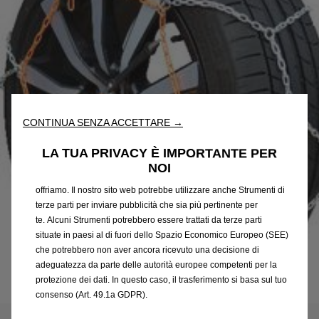
Utilizziamo cookie e/o altri strumenti di tracciamento (gli
“Strumenti”) per assicurarci di offrirti la migliore esperienza sul
nostro sito web. Essi ci consentono di fornirti funzionalità
CONTINUA SENZA ACCETTARE →
fondamentali come la sicurezza, la gestione della rete e
l'accessibilità. Gli Strumenti migliorano l'usabilità e le prestazioni
LA TUA PRIVACY È IMPORTANTE PER
attraverso varie funzioni come il riconoscimento della lingua, i
NOI
risultati di ricerca e, di conseguenza, migliorano ciò che ti
offriamo. Il nostro sito web potrebbe utilizzare anche Strumenti di
terze parti per inviare pubblicità che sia più pertinente per
te. Alcuni Strumenti potrebbero essere trattati da terze parti
situate in paesi al di fuori dello Spazio Economico Europeo (SEE)
che potrebbero non aver ancora ricevuto una decisione di
adeguatezza da parte delle autorità europee competenti per la
protezione dei dati. In questo caso, il trasferimento si basa sul tuo
Codice
1623144980
consenso (Art. 49.1a GDPR).
CATENE DA NEVE POLAIRE -