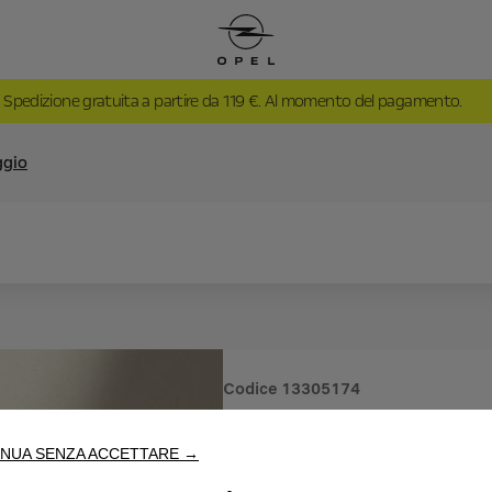
Spedizione gratuita a partire da 119 €. Al momento del pagamento.
ggio
Codice
13305174
CHIAVE D
NUA SENZA ACCETTARE →