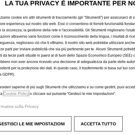
LA TUA PRIVACY È IMPORTANTE PER N
28,71 €
IVA inclusa/Unità
P
zziamo cookie e/o altri strumenti di tracciamento (gli “Strumenti”) per assicurarci di off
r
-
+
Prodotto esau
iore esperienza sul nostro sito web. Essi ci consentono di fornirti funzionalità fonda
i
la sicurezza, la gestione della rete e l'accessibilità. Gli Strumenti migliorano l'usabi
Q
c
azioni attraverso varie funzioni come il riconoscimento della lingua, i risultati di rice
A
u
eguenza, migliorano ciò che ti offriamo. Il nostro sito web potrebbe utilizzare anch
e
a
erze parti per inviare pubblicità che sia più pertinente per te. Alcuni Strumenti potre
i
Compra ora, paga dopo
tati da terze parti situate in paesi al di fuori dello Spazio Economico Europeo (SEE) 
n
s
ebbero non aver ancora ricevuto una decisione di adeguatezza da parte delle auto
t
2
etenti per la protezione dei dati. In questo caso, il trasferimento si basa sul tuo con
i
8
a GDPR).
t
,
er completare l'aspetto sportivo del tuo veicolo.
y
7
esideri saperne di più sugli Strumenti che utilizziamo e su come gestirli, puoi acced
u
Cookie Policy
1
ra
o cliccare sul pulsante "Gestisci le mie impostazioni".
p
€
rmativa sulla Privacy
d
I
a
V
t
A
GESTISCI LE MIE IMPOSTAZIONI
ACCETTA TUTTO
e
i