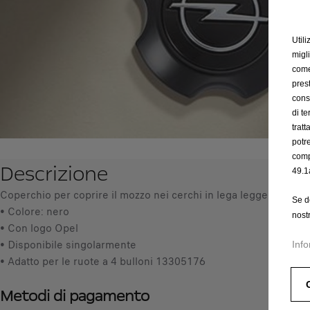
Utili
migl
come 
prest
cons
di t
trat
potr
comp
Descrizione
49.1
Coperchio per coprire il mozzo nei cerchi in lega leggera Opel p
Se d
• Colore: nero
nost
• Con logo Opel
• Disponibile singolarmente
Info
• Adatto per le ruote a 4 bulloni 13305176
Metodi di pagamento