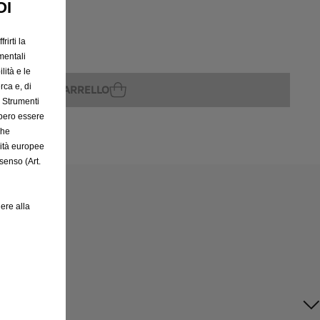
OI
rirti la
rito
mentali
lità e le
rca e, di
GGIUNGI AL CARRELLO
e Strumenti
bbero essere
che
rità europee
senso (Art.
ere alla