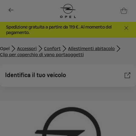
Spedizione gratuita a partire da 119 €. Al momento del
pagamento.
Opel
Accessori
Confort
Allestimenti abitacolo
Clip per coperchio di vano portaoggetti
Identifica il tuo veicolo
Utilizziamo cookie e/o altri strumenti di tracciamento (gli
“Strumenti”) per assicurarci di offrirti la migliore esperienza sul