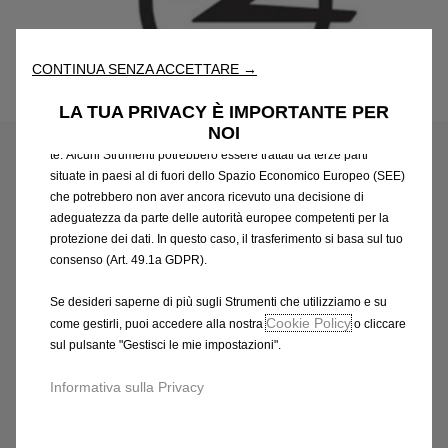
nostro sito web. Essi ci consentono di fornirti funzionalità
fondamentali come la sicurezza, la gestione della rete e
l'accessibilità. Gli Strumenti migliorano l'usabilità e le prestazioni
CONTINUA SENZA ACCETTARE →
attraverso varie funzioni come il riconoscimento della lingua, i
risultati di ricerca e, di conseguenza, migliorano ciò che ti
Codice
13365195
LA TUA PRIVACY È IMPORTANTE PER
offriamo. Il nostro sito web potrebbe utilizzare anche Strumenti di
CLIP PER COPERCHIO DI
NOI
terze parti per inviare pubblicità che sia più pertinente per
te. Alcuni Strumenti potrebbero essere trattati da terze parti
VANO PORTAOGGETTI
situate in paesi al di fuori dello Spazio Economico Europeo (SEE)
che potrebbero non aver ancora ricevuto una decisione di
36,94 €
IVA inclusa/Unità
adeguatezza da parte delle autorità europee competenti per la
protezione dei dati. In questo caso, il trasferimento si basa sul tuo
P
consenso (Art. 49.1a GDPR).
r
-
+
i
Se desideri saperne di più sugli Strumenti che utilizziamo e su
Q
Prodotto esaurito
c
Cookie Policy
come gestirli, puoi accedere alla nostra
o cliccare
u
e
AGGIUNGI AL CARRELLO
sul pulsante "Gestisci le mie impostazioni".
a
i
n
s
Informativa sulla Privacy
Compra ora, paga dopo
t
3
i
6