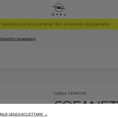
Spedizione gratuita a partire da 119 €. Al momento del pagamento.
ofanetto lampadine
Codice
13343133
COFANET
NUA SENZA ACCETTARE →