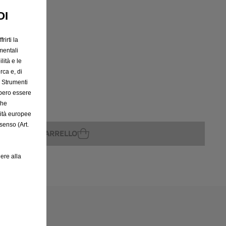
OI
rito
rirti la
mentali
lità e le
rca e, di
e Strumenti
bbero essere
che
rità europee
senso (Art.
GGIUNGI AL CARRELLO
ere alla