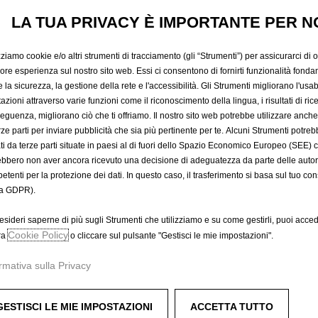
13,22 €
IVA inclusa/Unità
LA TUA PRIVACY È IMPORTANTE PER N
P
r
-
+
Prodotto esau
zziamo cookie e/o altri strumenti di tracciamento (gli “Strumenti”) per assicurarci di off
i
iore esperienza sul nostro sito web. Essi ci consentono di fornirti funzionalità fonda
Q
c
la sicurezza, la gestione della rete e l'accessibilità. Gli Strumenti migliorano l'usabi
u
azioni attraverso varie funzioni come il riconoscimento della lingua, i risultati di rice
e
a
eguenza, migliorano ciò che ti offriamo. Il nostro sito web potrebbe utilizzare anch
i
erze parti per inviare pubblicità che sia più pertinente per te. Alcuni Strumenti potre
n
s
tati da terze parti situate in paesi al di fuori dello Spazio Economico Europeo (SEE) 
t
1
ebbero non aver ancora ricevuto una decisione di adeguatezza da parte delle auto
i
3
etenti per la protezione dei dati. In questo caso, il trasferimento si basa sul tuo con
t
,
A
a GDPR).
y
2
u
esideri saperne di più sugli Strumenti che utilizziamo e su come gestirli, puoi acced
2
Compra ora, paga dopo
p
Cookie Policy
ra
o cliccare sul pulsante "Gestisci le mie impostazioni".
€
d
I
rmativa sulla Privacy
a
V
t
A
ligetta da trasporto.
e
i
GESTISCI LE MIE IMPOSTAZIONI
ACCETTA TUTTO
adine