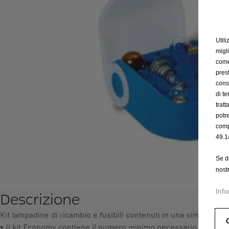
Utili
migl
come 
prest
cons
di t
trat
potr
comp
49.1
Se d
nost
Info
Descrizione
Kit lampadine di ricambio e fusibili contenuti in una simpatica va
• Il kit Economy contiene il numero minimo necessario di lamp