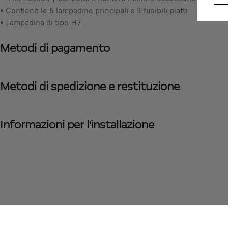
• Contiene le 5 lampadine principali e 3 fusibili piatti
• Lampadina di tipo H7
Metodi di pagamento
Metodi di spedizione e restituzione
Informazioni per l'installazione