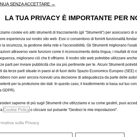
PER BAT
NUA SENZA ACCETTARE →
LA TUA PRIVACY È IMPORTANTE PER N
POSTERI
zziamo cookie e/o altri strumenti di tracciamento (gli “Strumenti”) per assicurarci di off
iore esperienza sul nostro sito web. Essi ci consentono di fornirti funzionalità fonda
la sicurezza, la gestione della rete e l'accessibilità. Gli Strumenti migliorano l'usabi
23,06 €
IVA inclusa/Unità
azioni attraverso varie funzioni come il riconoscimento della lingua, i risultati di rice
eguenza, migliorano ciò che ti offriamo. Il nostro sito web potrebbe utilizzare anch
P
erze parti per inviare pubblicità che sia più pertinente per te. Alcuni Strumenti potre
r
-
+
tati da terze parti situate in paesi al di fuori dello Spazio Economico Europeo (SEE) 
i
ebbero non aver ancora ricevuto una decisione di adeguatezza da parte delle auto
Q
c
A
etenti per la protezione dei dati. In questo caso, il trasferimento si basa sul tuo con
u
e
a GDPR).
a
i
Data di consegna prevista :
17/
n
s
esideri saperne di più sugli Strumenti che utilizziamo e su come gestirli, puoi acced
Compra ora, paga dopo
t
Cookie Policy
2
ra
o cliccare sul pulsante "Gestisci le mie impostazioni".
i
3
rmativa sulla Privacy
t
,
y
0