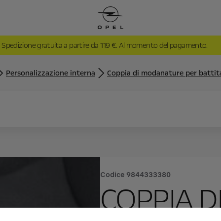
Spedizione gratuita a partire da 119 €. Al momento del pagamento.
Personalizzazione interna
Coppia di modanature per battita
Codice
9844333380
COPPIA 