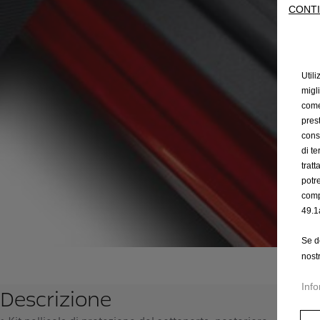
CONTI
Utili
migl
come 
prest
cons
di t
trat
potr
comp
49.1
Se d
nost
Info
Descrizione