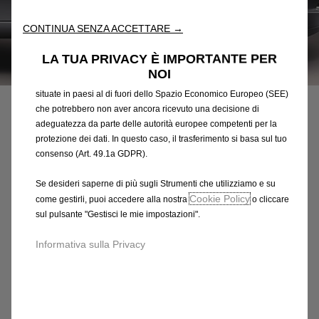
l'accessibilità. Gli Strumenti migliorano l'usabilità e le prestazioni
attraverso varie funzioni come il riconoscimento della lingua, i
CONTINUA SENZA ACCETTARE →
risultati di ricerca e, di conseguenza, migliorano ciò che ti
offriamo. Il nostro sito web potrebbe utilizzare anche Strumenti di
LA TUA PRIVACY È IMPORTANTE PER
terze parti per inviare pubblicità che sia più pertinente per
Codice
13312568
NOI
te. Alcuni Strumenti potrebbero essere trattati da terze parti
COPRICERCHIO DELLA
situate in paesi al di fuori dello Spazio Economico Europeo (SEE)
che potrebbero non aver ancora ricevuto una decisione di
RUOTA SICURIZZATO
adeguatezza da parte delle autorità europee competenti per la
protezione dei dati. In questo caso, il trasferimento si basa sul tuo
53,20 €
consenso (Art. 49.1a GDPR).
IVA inclusa/Unità
P
Se desideri saperne di più sugli Strumenti che utilizziamo e su
r
-
+
Cookie Policy
come gestirli, puoi accedere alla nostra
o cliccare
i
sul pulsante "Gestisci le mie impostazioni".
Q
Affrettati, sono rimasti solo pochi articoli!
c
u
e
AGGIUNGI AL CARRELLO
Informativa sulla Privacy
a
i
n
s
Data di consegna prevista :
17/08
t
5
Compra ora, paga dopo
i
3