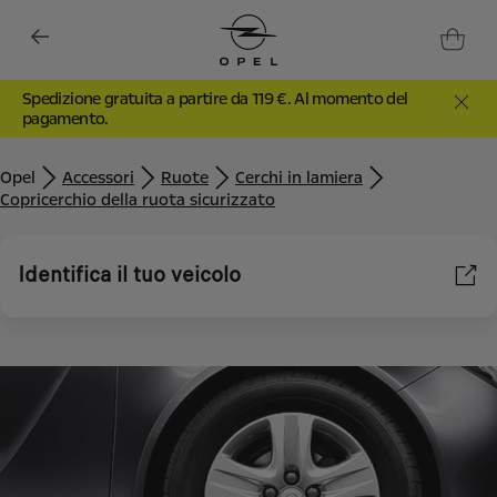
Spedizione gratuita a partire da 119 €. Al momento del
pagamento.
Opel
Accessori
Ruote
Cerchi in lamiera
Copricerchio della ruota sicurizzato
Identifica il tuo veicolo
Utilizziamo cookie e/o altri strumenti di tracciamento (gli
“Strumenti”) per assicurarci di offrirti la migliore esperienza sul
nostro sito web. Essi ci consentono di fornirti funzionalità
fondamentali come la sicurezza, la gestione della rete e