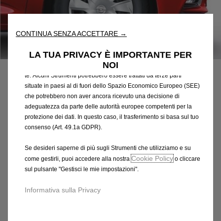
nostro sito web. Essi ci consentono di fornirti funzionalità
fondamentali come la sicurezza, la gestione della rete e
l'accessibilità. Gli Strumenti migliorano l'usabilità e le prestazioni
CONTINUA SENZA ACCETTARE →
attraverso varie funzioni come il riconoscimento della lingua, i
risultati di ricerca e, di conseguenza, migliorano ciò che ti
Codice
13409777
LA TUA PRIVACY È IMPORTANTE PER
offriamo. Il nostro sito web potrebbe utilizzare anche Strumenti di
COPRICERCHIO DELLA
NOI
terze parti per inviare pubblicità che sia più pertinente per
te. Alcuni Strumenti potrebbero essere trattati da terze parti
RUOTA SICURIZZATO
situate in paesi al di fuori dello Spazio Economico Europeo (SEE)
che potrebbero non aver ancora ricevuto una decisione di
50,48 €
adeguatezza da parte delle autorità europee competenti per la
IVA inclusa/Unità
protezione dei dati. In questo caso, il trasferimento si basa sul tuo
P
consenso (Art. 49.1a GDPR).
r
-
+
i
Se desideri saperne di più sugli Strumenti che utilizziamo e su
Q
Prodotto esaurito
c
Cookie Policy
come gestirli, puoi accedere alla nostra
o cliccare
u
e
AGGIUNGI AL CARRELLO
sul pulsante "Gestisci le mie impostazioni".
a
i
n
s
Informativa sulla Privacy
Compra ora, paga dopo
t
5
i
0