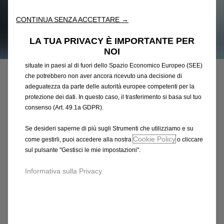
l'accessibilità. Gli Strumenti migliorano l'usabilità e le prestazioni
attraverso varie funzioni come il riconoscimento della lingua, i
CONTINUA SENZA ACCETTARE →
risultati di ricerca e, di conseguenza, migliorano ciò che ti
offriamo. Il nostro sito web potrebbe utilizzare anche Strumenti di
LA TUA PRIVACY È IMPORTANTE PER
terze parti per inviare pubblicità che sia più pertinente per
Codice
98333656PQ
NOI
te. Alcuni Strumenti potrebbero essere trattati da terze parti
COPRIMOZZO CENTRALE PER
situate in paesi al di fuori dello Spazio Economico Europeo (SEE)
che potrebbero non aver ancora ricevuto una decisione di
CERCHI IN LEGA LEGGERA
adeguatezza da parte delle autorità europee competenti per la
protezione dei dati. In questo caso, il trasferimento si basa sul tuo
24,92 €
consenso (Art. 49.1a GDPR).
IVA inclusa/Unità
P
Se desideri saperne di più sugli Strumenti che utilizziamo e su
r
-
+
Cookie Policy
come gestirli, puoi accedere alla nostra
o cliccare
i
sul pulsante "Gestisci le mie impostazioni".
Q
Affrettati, sono rimasti solo pochi articoli!
c
u
e
AGGIUNGI AL CARRELLO
Informativa sulla Privacy
a
i
n
s
Data di consegna prevista :
17/08
t
2
Compra ora, paga dopo
i
4