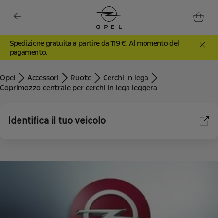
Spedizione gratuita a partire da 119 €. Al momento del
pagamento.
Opel
Accessori
Ruote
Cerchi in lega
Coprimozzo centrale per cerchi in lega leggera
Identifica il tuo veicolo
Utilizziamo cookie e/o altri strumenti di tracciamento (gli
“Strumenti”) per assicurarci di offrirti la migliore esperienza sul
nostro sito web. Essi ci consentono di fornirti funzionalità
fondamentali come la sicurezza, la gestione della rete e